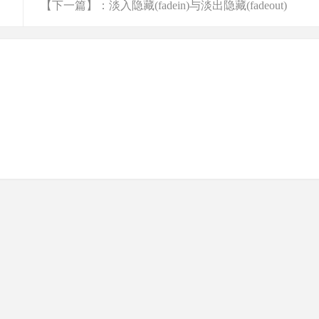
【下一篇】：淡入隐藏(fadein)与淡出隐藏(fadeout)