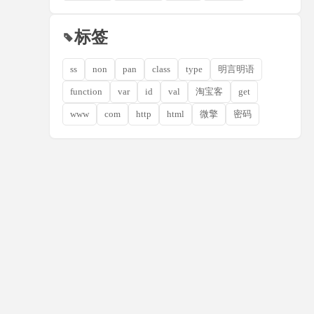
标签
ss
non
pan
class
type
明言明语
function
var
id
val
淘宝客
get
www
com
http
html
微擎
密码