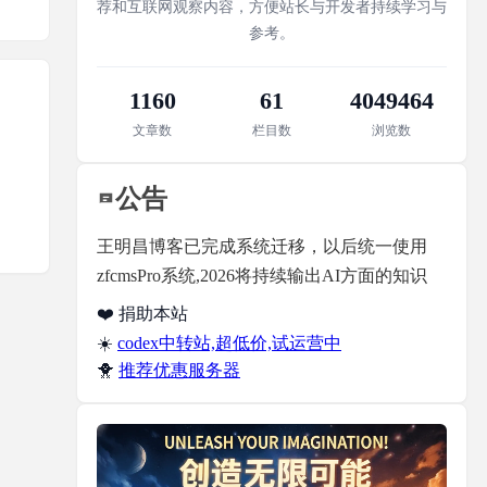
荐和互联网观察内容，方便站长与开发者持续学习与
参考。
1160
61
4049464
文章数
栏目数
浏览数
公告
王明昌博客已完成系统迁移，以后统一使用
zfcmsPro系统,2026将持续输出AI方面的知识
❤️ 捐助本站
☀️
codex中转站,超低价,试运营中
🐥
推荐优惠服务器