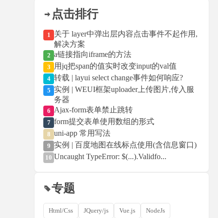
点击排行
关于 layer中弹出层内容点击事件不起作用,
1
解决方案
a链接指向iframe的方法
2
用jq把span的值实时改变input的val值
3
转载 | layui select change事件如何响应?
4
实例 | WEUI框架uploader上传图片,传入服
5
务器
Ajax-form表单禁止跳转
6
form提交表单使用数组的形式
7
uni-app 常用写法
8
实例 | 百度地图在线标点使用(含信息窗口)
9
Uncaught TypeError: $(...).Validfo...
10
专题
Html/Css
JQuery/js
Vue.js
NodeJs