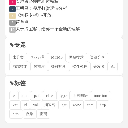
管理者必懂的职位缩写
6
王明昌：餐厅打赏玩法分析
7
《淘客专栏》-开放
8
简单点
9
关于淘宝客，给你一个全新的理解
10
专题
未分类
企业运营
MYMS
网站技术
资源分享
前端技术
数据库
疑难片段
软件教程
开发者
AI
标签
ss
non
pan
class
type
明言明语
function
var
id
val
淘宝客
get
www
com
http
html
微擎
密码