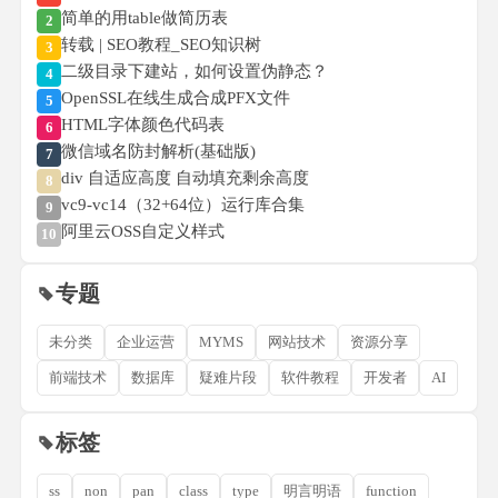
简单的用table做简历表
2
转载 | SEO教程_SEO知识树
3
二级目录下建站，如何设置伪静态？
4
OpenSSL在线生成合成PFX文件
5
HTML字体颜色代码表
6
微信域名防封解析(基础版)
7
div 自适应高度 自动填充剩余高度
8
vc9-vc14（32+64位）运行库合集
9
阿里云OSS自定义样式
10
专题
未分类
企业运营
MYMS
网站技术
资源分享
前端技术
数据库
疑难片段
软件教程
开发者
AI
标签
ss
non
pan
class
type
明言明语
function