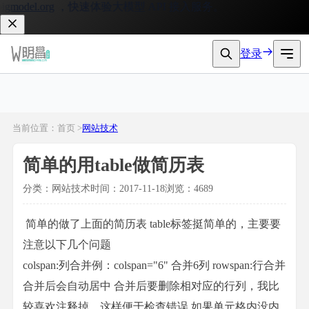
odel.org
，快速体验大模型 API 接入服务。
登录
当前位置：首页 >
网站技术
简单的用table做简历表
分类：网站技术
时间：2017-11-18
浏览：4689
简单的做了上面的简历表 table标签挺简单的，主要要
注意以下几个问题
colspan:列合并例：colspan="6" 合并6列 rowspan:行合并
合并后会自动居中 合并后要删除相对应的行列，我比
较喜欢注释掉，这样便于检查错误 如果单元格内没内