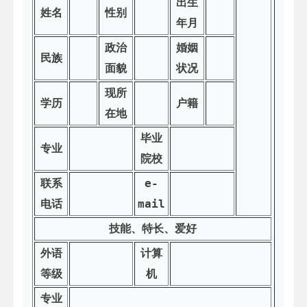
出生
姓名
性别
年月
政治
婚姻
民族
面貌
状况
现所
学历
户籍
在地
毕业
专业
院校
联系
e-
电话
mail
技能、特长、爱好
外语
计算
等级
机
专业