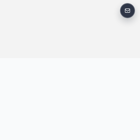
反馈
王明昌博客专注于网站技术、AI 工具、资源分享与开发者笔记，提
供建站经验、实战教程、效率工具推荐和互联网观察内容，方便站
长与开发者持续学习与参考。
跟随我们