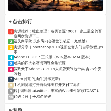
点击排行
资源推荐：吐血整理！各类资源1000T!!!史上最全的百
1
度网盘资源下...
馒头商学院 头条号内容运营班笔记（完整版）
2
资源分享 | photoshop2018视频全套入门自学教程_ps
3
零...
Adobe CC 2017 正式版（WIN版本+MAC版本）
4
老梁的四大名著情商课全集资源
5
赢政天下Adobe CC 2018大师版安装包合集 含28个安
6
装包
Atom 好用的插件(持续更新)
7
手机浏览器打开自动弹出打开支付宝界面
8
转| 编辑器tui.editor，丰富的Web组件家族TOAST U...
9
代码片段 | 子域名爆破
10
专题