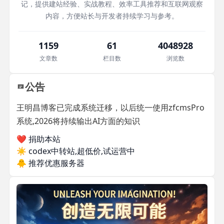
记，提供建站经验、实战教程、效率工具推荐和互联网观察
内容，方便站长与开发者持续学习与参考。
1159
61
4048928
文章数
栏目数
浏览数
公告
王明昌博客已完成系统迁移，以后统一使用zfcmsPro
系统,2026将持续输出AI方面的知识
❤️ 捐助本站
☀️
codex中转站,超低价,试运营中
🐥
推荐优惠服务器