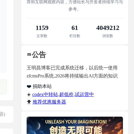
荐和互联网观察内容，方便站长与开发者持续学习与
参考。
1159
61
4049212
文章数
栏目数
浏览数
公告
王明昌博客已完成系统迁移，以后统一使用
zfcmsPro系统,2026将持续输出AI方面的知识
❤️ 捐助本站
☀️
codex中转站,超低价,试运营中
🐥
推荐优惠服务器
容)