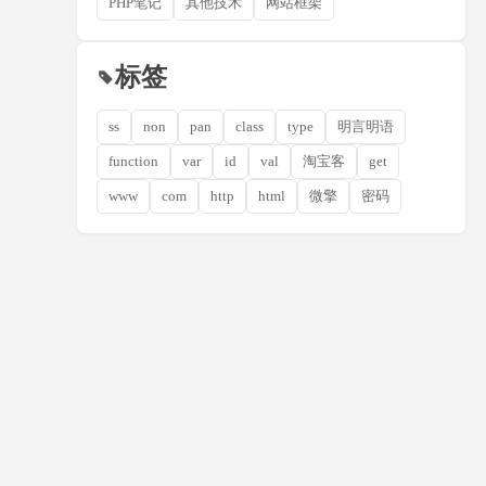
PHP笔记
其他技术
网站框架
标签
ss
non
pan
class
type
明言明语
function
var
id
val
淘宝客
get
www
com
http
html
微擎
密码