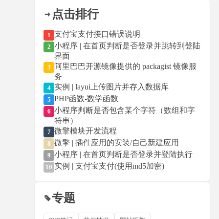
点击排行
支付宝支付接口错误说明
1
小程序 | 在首页判断是否登录并跳转到登陆
2
界面
阿里巴巴开源镜像提供的 packagist 镜像服
3
务
实例 | layui上传图片并存入数据库
4
PHP函数-数学函数
5
小程序判断是否包含某个字符（数组和字
6
符串）
微擎模块开发流程
7
微擎 | 插件应用的安装/自己新建应用
8
小程序 | 在首页判断是否登录并登陆执行
9
实例 | 支付宝支付(使用md5加密)
10
专题