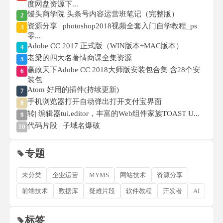
度网盘资源下...
馒头商学院 头条号内容运营班笔记（完整版）
2
资源分享 | photoshop2018视频全套入门自学教程_ps
3
零...
Adobe CC 2017 正式版（WIN版本+MAC版本）
4
老梁的四大名著情商课全集资源
5
赢政天下Adobe CC 2018大师版安装包合集 含28个安
6
装包
Atom 好用的插件(持续更新)
7
手机浏览器打开自动弹出打开支付宝界面
8
转| 编辑器tui.editor，丰富的Web组件家族TOAST U...
9
代码片段 | 子域名爆破
10
专题
未分类
企业运营
MYMS
网站技术
资源分享
前端技术
数据库
疑难片段
软件教程
开发者
AI
标签