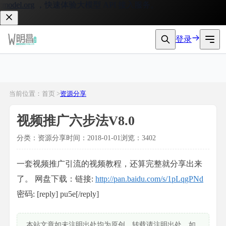
del.org
，快速体验大模型 API 接入服务。
登录
当前位置：首页 >
资源分享
视频推广六步法V8.0
分类：资源分享
时间：2018-01-01
浏览：3402
一套视频推广引流的视频教程，还算完整就分享出来
了。 网盘下载：链接:
http://pan.baidu.com/s/1pLqgPNd
密码: [reply] pu5e[/reply]
本站文章如未注明出处均为原创，转载请注明出处，如