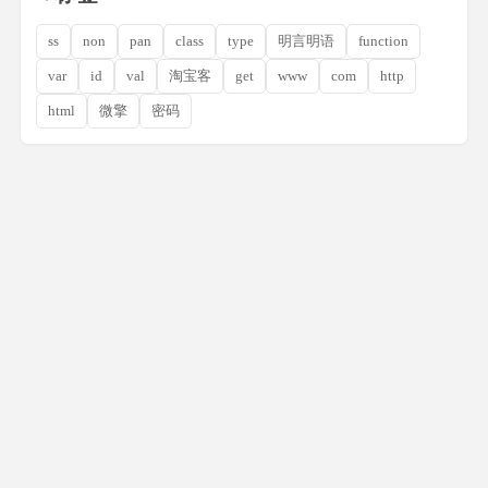
ss
non
pan
class
type
明言明语
function
var
id
val
淘宝客
get
www
com
http
html
微擎
密码