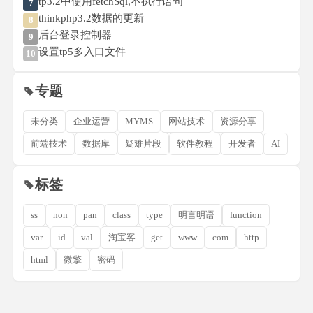
tp3.2中使用fetchSql,不执行语句
7
thinkphp3.2数据的更新
8
后台登录控制器
9
设置tp5多入口文件
10
专题
未分类
企业运营
MYMS
网站技术
资源分享
前端技术
数据库
疑难片段
软件教程
开发者
AI
标签
ss
non
pan
class
type
明言明语
function
var
id
val
淘宝客
get
www
com
http
html
微擎
密码