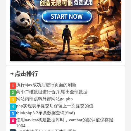
点击排行
执行ajax成功后进行页面的刷新
1
两个二维数组进行合并,输出全部数据
2
网站内部跳转外部网站go.php
3
php实现表单提交后保留上一次提交的值
4
thinkphp3.2单条数据查询(find)
5
使用navicat构建数据库时，varchar的默认值保存报
6
1064...