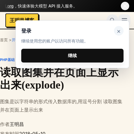
l.org
，快速体验大模型 API 接入服务。
王明昌博客
×
登录
首页 >
开发者
>
PHP笔记
>
PHP基础
继续使用您的账户以访问所有功能。
继续
PHP基础
读取图集并在页面上显示
出来(explode)
图集是以字符串的形式传入数据库的,用逗号分割 读取图集
并在页面上显示出来
作者
王明昌
发布时间
2018-05-10