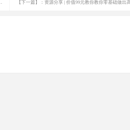
<a href="javascript:;" class="f-yellow">显示全部</a>