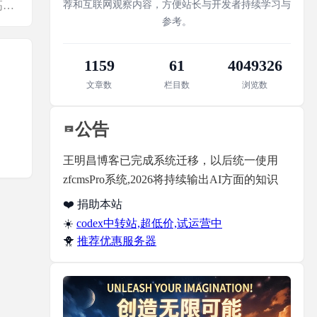
【下一篇】：资源分享 | 价值99元教你教你零基础做出高逼格ppt
荐和互联网观察内容，方便站长与开发者持续学习与
参考。
1159
61
4049326
文章数
栏目数
浏览数
公告
王明昌博客已完成系统迁移，以后统一使用
zfcmsPro系统,2026将持续输出AI方面的知识
❤️ 捐助本站
☀️
codex中转站,超低价,试运营中
🐥
推荐优惠服务器