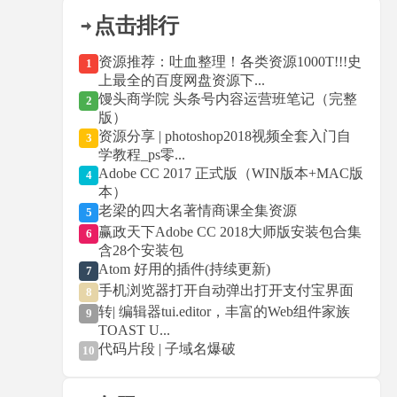
点击排行
资源推荐：吐血整理！各类资源1000T!!!史
1
上最全的百度网盘资源下...
馒头商学院 头条号内容运营班笔记（完整
2
版）
资源分享 | photoshop2018视频全套入门自
3
学教程_ps零...
Adobe CC 2017 正式版（WIN版本+MAC版
4
本）
老梁的四大名著情商课全集资源
5
赢政天下Adobe CC 2018大师版安装包合集
6
含28个安装包
Atom 好用的插件(持续更新)
7
手机浏览器打开自动弹出打开支付宝界面
8
转| 编辑器tui.editor，丰富的Web组件家族
9
TOAST U...
代码片段 | 子域名爆破
10