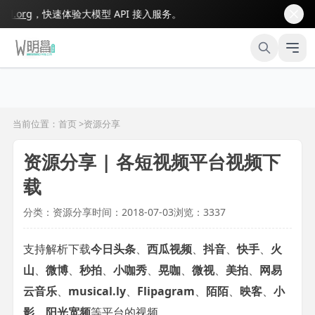
l.org
，快速体验大模型 API 接入服务。
当前位置：首页 >
资源分享
资源分享 | 各短视频平台视频下
载
分类：资源分享
时间：2018-07-03
浏览：3337
支持解析下载
今日头条
、
西瓜视频
、
抖音
、
快手
、
火
山
、
微博
、
秒拍
、
小咖秀
、
晃咖
、
微视
、
美拍
、
网易
云音乐
、
musical.ly
、
Flipagram
、
陌陌
、
映客
、
小
影
、
阳光宽频
等平台的视频,