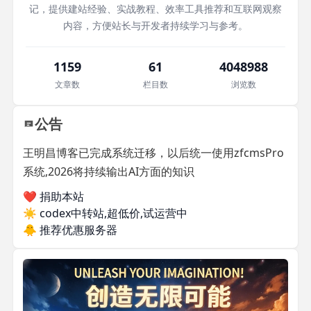
记，提供建站经验、实战教程、效率工具推荐和互联网观察
内容，方便站长与开发者持续学习与参考。
1159
61
4048988
文章数
栏目数
浏览数
公告
王明昌博客已完成系统迁移，以后统一使用zfcmsPro
系统,2026将持续输出AI方面的知识
❤️ 捐助本站
☀️
codex中转站,超低价,试运营中
🐥
推荐优惠服务器