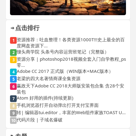
点击排行
资源推荐：吐血整理！各类资源1000T!!!史上最全的百
1
度网盘资源下...
馒头商学院 头条号内容运营班笔记（完整版）
2
资源分享 | photoshop2018视频全套入门自学教程_ps
3
零...
Adobe CC 2017 正式版（WIN版本+MAC版本）
4
老梁的四大名著情商课全集资源
5
赢政天下Adobe CC 2018大师版安装包合集 含28个安
6
装包
Atom 好用的插件(持续更新)
7
手机浏览器打开自动弹出打开支付宝界面
8
转| 编辑器tui.editor，丰富的Web组件家族TOAST U...
9
代码片段 | 子域名爆破
10