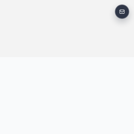
反馈
王明昌博客专注于网站技术、AI 工具、资源分享与开发者笔记，提
供建站经验、实战教程、效率工具推荐和互联网观察内容，方便站
长与开发者持续学习与参考。
跟随我们