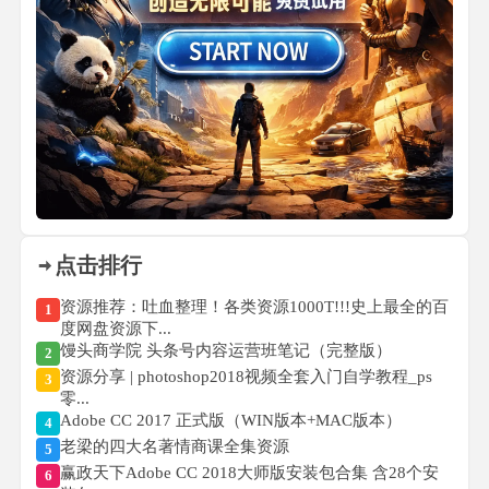
点击排行
资源推荐：吐血整理！各类资源1000T!!!史上最全的百
1
度网盘资源下...
馒头商学院 头条号内容运营班笔记（完整版）
2
资源分享 | photoshop2018视频全套入门自学教程_ps
3
零...
Adobe CC 2017 正式版（WIN版本+MAC版本）
4
老梁的四大名著情商课全集资源
5
赢政天下Adobe CC 2018大师版安装包合集 含28个安
6