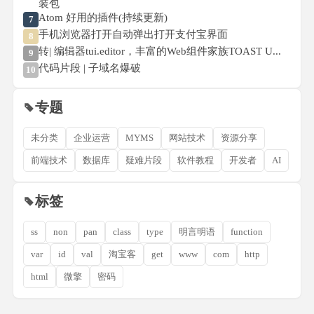
装包
Atom 好用的插件(持续更新)
7
手机浏览器打开自动弹出打开支付宝界面
8
转| 编辑器tui.editor，丰富的Web组件家族TOAST U...
9
代码片段 | 子域名爆破
10
专题
未分类
企业运营
MYMS
网站技术
资源分享
前端技术
数据库
疑难片段
软件教程
开发者
AI
标签
ss
non
pan
class
type
明言明语
function
var
id
val
淘宝客
get
www
com
http
html
微擎
密码