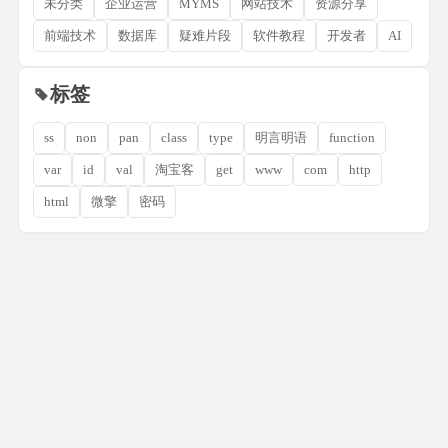
未分类
企业运营
MYMS
网站技术
资源分享
前端技术
数据库
疑难片段
软件教程
开发者
AI
标签
ss
non
pan
class
type
明言明语
function
var
id
val
淘宝客
get
www
com
http
html
微擎
密码