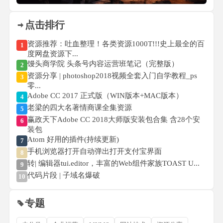
点击排行
资源推荐：吐血整理！各类资源1000T!!!史上最全的百
1
度网盘资源下...
馒头商学院 头条号内容运营班笔记（完整版）
2
资源分享 | photoshop2018视频全套入门自学教程_ps
3
零...
Adobe CC 2017 正式版（WIN版本+MAC版本）
4
老梁的四大名著情商课全集资源
5
赢政天下Adobe CC 2018大师版安装包合集 含28个安
6
装包
Atom 好用的插件(持续更新)
7
手机浏览器打开自动弹出打开支付宝界面
8
转| 编辑器tui.editor，丰富的Web组件家族TOAST U...
9
代码片段 | 子域名爆破
10
专题