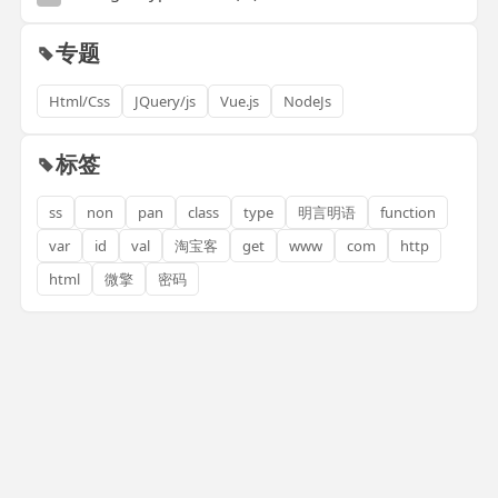
专题
Html/Css
JQuery/js
Vue.js
NodeJs
标签
ss
non
pan
class
type
明言明语
function
var
id
val
淘宝客
get
www
com
http
html
微擎
密码