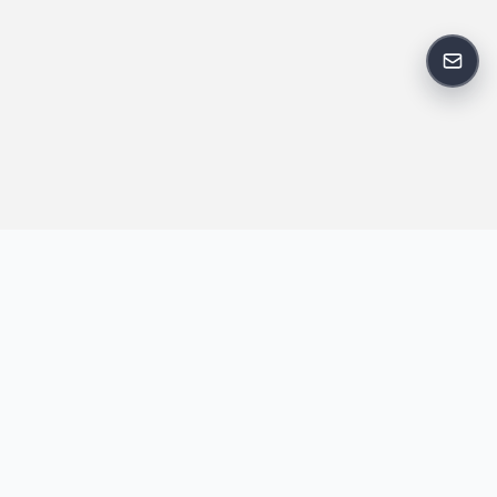
反馈
王明昌博客专注于网站技术、AI 工具、资源分享与开发者笔记，提
供建站经验、实战教程、效率工具推荐和互联网观察内容，方便站
长与开发者持续学习与参考。