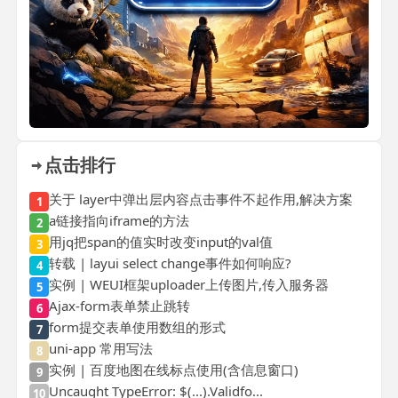
点击排行
关于 layer中弹出层内容点击事件不起作用,解决方案
1
a链接指向iframe的方法
2
用jq把span的值实时改变input的val值
3
转载 | layui select change事件如何响应?
4
实例 | WEUI框架uploader上传图片,传入服务器
5
Ajax-form表单禁止跳转
6
form提交表单使用数组的形式
7
uni-app 常用写法
8
实例 | 百度地图在线标点使用(含信息窗口)
9
Uncaught TypeError: $(...).Validfo...
10