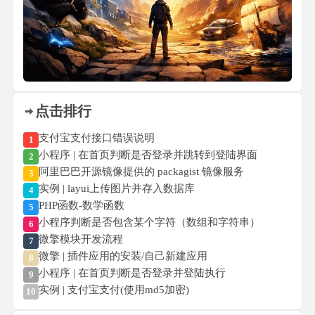
点击排行
支付宝支付接口错误说明
1
小程序 | 在首页判断是否登录并跳转到登陆界面
2
阿里巴巴开源镜像提供的 packagist 镜像服务
3
实例 | layui上传图片并存入数据库
4
PHP函数-数学函数
5
小程序判断是否包含某个字符（数组和字符串）
6
微擎模块开发流程
7
微擎 | 插件应用的安装/自己新建应用
8
小程序 | 在首页判断是否登录并登陆执行
9
实例 | 支付宝支付(使用md5加密)
10