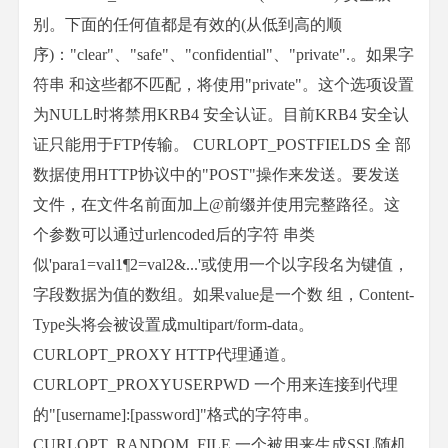
别。下面的任何值都是有效的(从低到高的顺
序)："clear"、"safe"、"confidential"、"private".。如果字
符串 和这些都不匹配，将使用"private"。这个选项设置
为NULL时将禁用KRB4 安全认证。目前KRB4 安全认
证只能用于FTP传输。 CURLOPT_POSTFIELDS 全 部
数据使用HTTP协议中的"POST"操作来发送。要发送
文件，在文件名前面加上@前缀并使用完整路径。这
个参数可以通过urlencoded后的字符 串类
似'para1=val1¶2=val2&...'或使用一个以字段名为键值，
字段数据为值的数组。如果value是一个数 组，Content-
Type头将会被设置成multipart/form-data。
CURLOPT_PROXY HTTP代理通道。
CURLOPT_PROXYUSERPWD 一个用来连接到代理
的"[username]:[password]"格式的字符串。
CURLOPT_RANDOM_FILE 一个被用来生成SSL随机