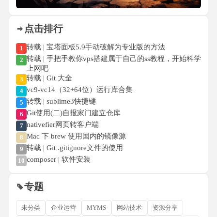
点击排行
转载 | 宝塔面板5.9手动破解为专业版的方法
1
转载 | 手把手教你vps搭建属于自己的ss教程，开始科学
2
上网吧
转载 | Git 大全
3
vc9-vc14（32+64位）运行库合集
4
转载 | sublime3快捷键
5
Git使用(二)自报家门建立仓库
6
nativefier网页转客户端
7
Mac 下 brew 使用国内的镜像源
8
转载 | Git .gitignore文件的使用
9
composer | 软件安装
10
专题
未分类
企业运营
MYMS
网站技术
资源分享