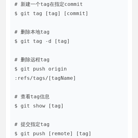
# 新建一个tag在指定commit

$ git tag [tag] [commit]

# 删除本地tag

$ git tag -d [tag]

# 删除远程tag

$ git push origin 
:refs/tags/[tagName]

# 查看tag信息

$ git show [tag]

# 提交指定tag

$ git push [remote] [tag]
