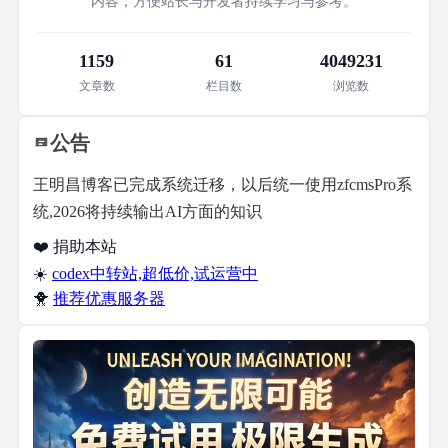
内容，方便站长与开发者持续学习与参考。
1159
61
4049231
文章数
栏目数
浏览数
公告
王明昌博客已完成系统迁移，以后统一使用zfcmsPro系
统,2026将持续输出AI方面的知识
❤️ 捐助本站
☀️
codex中转站,超低价,试运营中
🐥
推荐优惠服务器