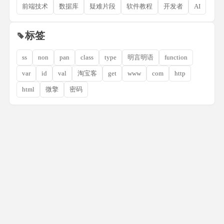
前端技术
数据库
疑难片段
软件教程
开发者
AI
标签
ss
non
pan
class
type
明言明语
function
var
id
val
淘宝客
get
www
com
http
html
微擎
密码