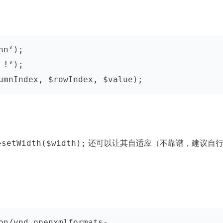
n‘);

!‘);

umnIndex, $rowIndex, $value);
>setWidth($width);
还可以让其自适应（不靠谱，建议自