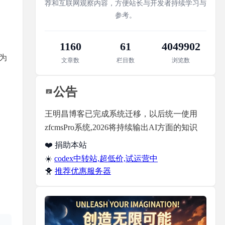
荐和互联网观察内容，方便站长与开发者持续学习与
参考。
1160
61
4049902
因为
文章数
栏目数
浏览数
公告
王明昌博客已完成系统迁移，以后统一使用
zfcmsPro系统,2026将持续输出AI方面的知识
❤️ 捐助本站
☀️
codex中转站,超低价,试运营中
🐥
推荐优惠服务器