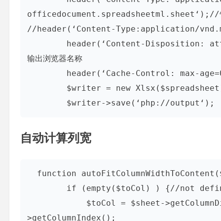
officedocument.spreadsheetml.sheet‘)
//header(‘Content-Type:application/
        header(‘Content-Disposition: attachment;filename="01simple.xlsx"‘);//告诉浏览器
输出浏览器名称

        header(‘Cache-Control: max-age=0‘);//禁止缓存

        $writer = new Xlsx($spreadsheet);

        $writer->save(‘php://output‘);
自动计算列宽
  function autoFitColumnWidthToContent($sheet, $fromCol, $toCol) {

        if (empty($toCol) ) {//not defined the last column, set it the max one

            $toCol = $sheet->getColumnDimension($sheet->getHighestColumn())-
>getColumnIndex();
