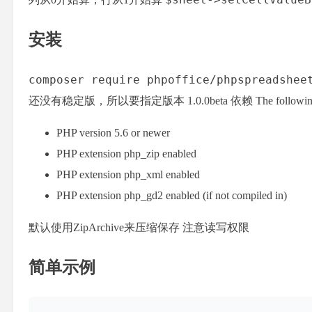
安装
composer require phpoffice/phpspreadshe
还没有稳定版，所以要指定版本 1.0.0beta 依赖 The following software
PHP version 5.6 or newer
PHP extension php_zip enabled
PHP extension php_xml enabled
PHP extension php_gd2 enabled (if not compiled in)
默认使用ZipArchive来压缩保存 注意读写权限
简单示例