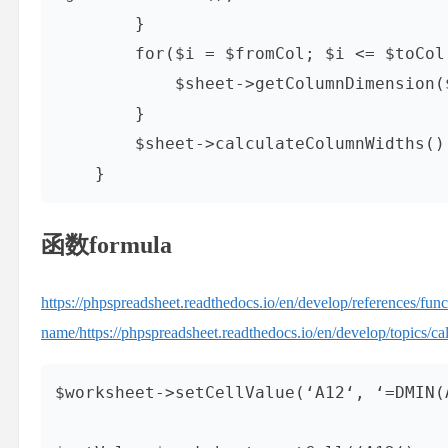
        }

        for($i = $fromCol; $i <= $toCol; $i++) {

            $sheet->getColumnDimension($i)->setAutoSize(true);

        }

        $sheet->calculateColumnWidths();

    }
函数formula
https://phpspreadsheet.readthedocs.io/en/develop/references/funct
name/
https://phpspreadsheet.readthedocs.io/en/develop/topics/ca
$worksheet->setCellValue(‘A12‘, ‘=DMIN(