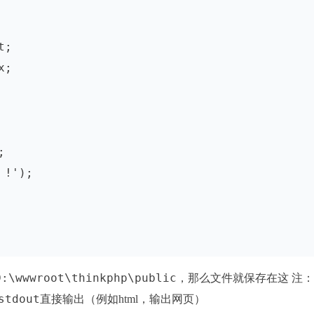
;

;



!');

D:\wwwroot\thinkphp\public
，那么文件就保存在这 注
stdout
直接输出（例如html，输出网页）