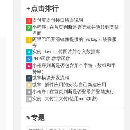
点击排行
支付宝支付接口错误说明
1
小程序 | 在首页判断是否登录并跳转到登陆
2
界面
阿里巴巴开源镜像提供的 packagist 镜像服
3
务
实例 | layui上传图片并存入数据库
4
PHP函数-数学函数
5
小程序判断是否包含某个字符（数组和字
6
符串）
微擎模块开发流程
7
微擎 | 插件应用的安装/自己新建应用
8
小程序 | 在首页判断是否登录并登陆执行
9
实例 | 支付宝支付(使用md5加密)
10
专题