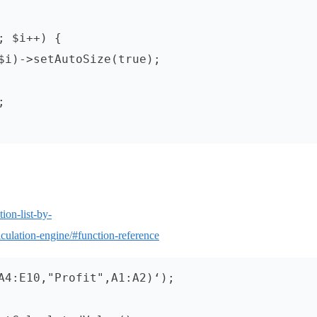
ion-list-by-
lculation-engine/#function-reference
A4:E10,"Profit",A1:A2)‘);
