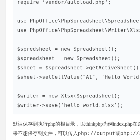
require ‘vendor/autoload.php‘;

use PhpOffice\PhpSpreadsheet\Spreadsheet
use PhpOffice\PhpSpreadsheet\Writer\Xlsx
$spredsheet = new Spreadsheet();

$spreadsheet = new Spreadsheet();

$sheet = $spreadsheet->getActiveSheet();
$sheet->setCellValue("A1", 'Hello World 
$writer = new Xlsx($spreadsheet);

$writer->save('hello world.xlsx');
默认保存到执行php的根目录，以thinkphp为例index.php在
php://output
php://
果不想保存到文件，可以传入
或