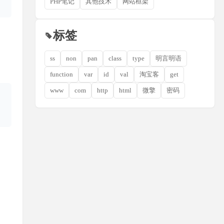
PHP笔记
其他技术
网站框架
标签
ss
non
pan
class
type
明言明语
function
var
id
val
淘宝客
get
www
com
http
html
微擎
密码