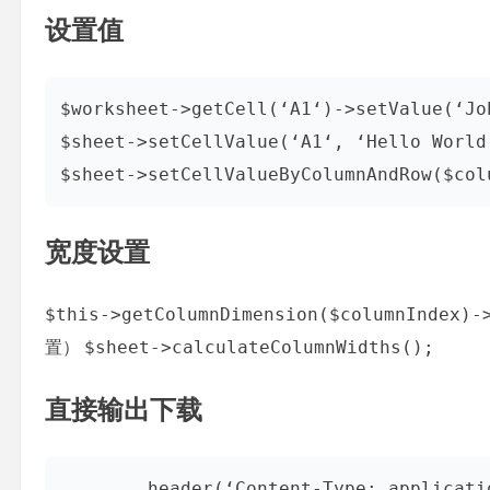
设置值
$worksheet->getCell(‘A1‘)->setValue(‘Joh
$sheet->setCellValue(‘A1‘, ‘Hello World 
$sheet->setCellValueByColumnAndRow($col
宽度设置
$this->getColumnDimension($columnIndex)-
$sheet->calculateColumnWidths();
置）
直接输出下载
        header(‘Content-Type: application/vnd.openxmlformats-