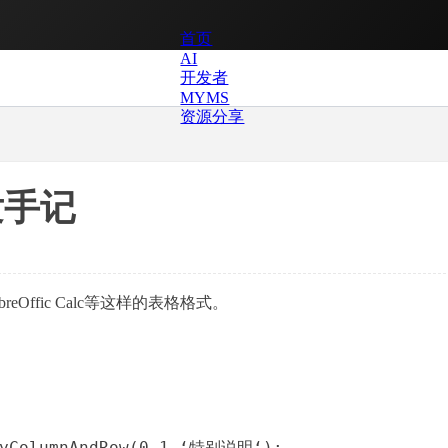
首页
AI
开发者
MYMS
资源分享
开发手记
breOffic Calc等这样的表格格式。
ByColumnAndRow(0,1,‘特别说明‘);