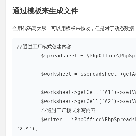
通过模板来生成文件
全用代码写太累，可以用模板来修改，但是对于动态数据
//通过工厂模式创建内容

        $spreadsheet = \PhpOffice\PhpSpreadsheet\IOFactory::load('template.xlsx');

        $worksheet = $spreadsheet->getActiveSheet();

        $worksheet->getCell('A1')->setValue('John');

        $worksheet->getCell('A2')->setValue('Smith');

        //通过工厂模式来写内容

        $writer = \PhpOffice\PhpSpreadsheet\IOFactory::createWriter($spreadsheet, 
'Xls');
