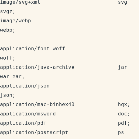
image/svg+xml                         svg 
svgz;

image/webp                            
webp;

application/font-woff                 
woff;

application/java-archive              jar 
war ear;

application/json                      
json;

application/mac-binhex40              hqx;

application/msword                    doc;

application/pdf                       pdf;

application/postscript                ps 