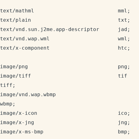
text/mathml                           mml;

text/plain                            txt;

text/vnd.sun.j2me.app-descriptor      jad;

text/vnd.wap.wml                      wml;

text/x-component                      htc;

image/png                             png;

image/tiff                            tif 
tiff;

image/vnd.wap.wbmp                    
wbmp;

image/x-icon                          ico;

image/x-jng                           jng;

image/x-ms-bmp                        bmp;
