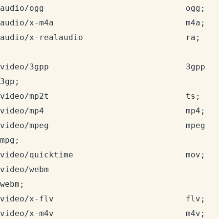
audio/ogg                             ogg;

audio/x-m4a                           m4a;

audio/x-realaudio                     ra;

video/3gpp                            3gpp 
3gp;

video/mp2t                            ts;

video/mp4                             mp4;

video/mpeg                            mpeg 
mpg;

video/quicktime                       mov;

video/webm                            
webm;

video/x-flv                           flv;

video/x-m4v                           m4v;
