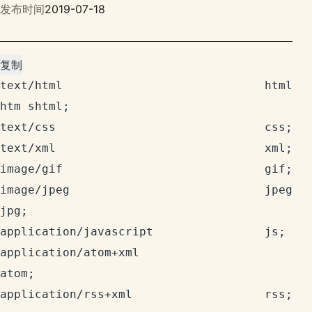
发布时间
2019-07-18
复制
text/html                             html 
htm shtml;

text/css                              css;

text/xml                              xml;

image/gif                             gif;

image/jpeg                            jpeg 
jpg;

application/javascript                js;

application/atom+xml                  
atom;

application/rss+xml                   rss;
