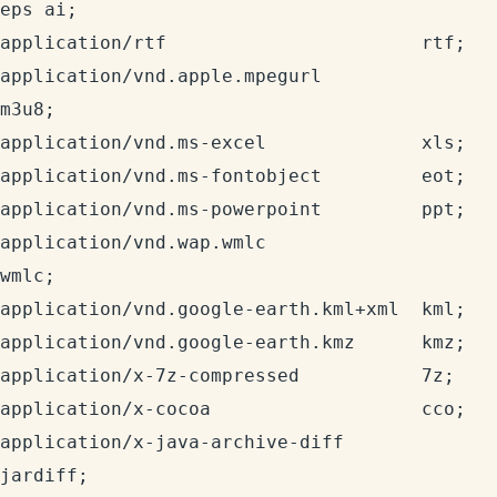
eps ai;

application/rtf                       rtf;

application/vnd.apple.mpegurl         
m3u8;

application/vnd.ms-excel              xls;

application/vnd.ms-fontobject         eot;

application/vnd.ms-powerpoint         ppt;

application/vnd.wap.wmlc              
wmlc;

application/vnd.google-earth.kml+xml  kml;

application/vnd.google-earth.kmz      kmz;

application/x-7z-compressed           7z;

application/x-cocoa                   cco;

application/x-java-archive-diff       
jardiff;
