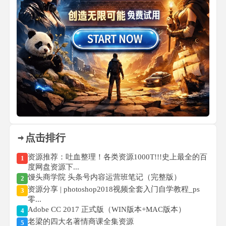
点击排行
资源推荐：吐血整理！各类资源1000T!!!史上最全的百
1
度网盘资源下...
馒头商学院 头条号内容运营班笔记（完整版）
2
资源分享 | photoshop2018视频全套入门自学教程_ps
3
零...
Adobe CC 2017 正式版（WIN版本+MAC版本）
4
老梁的四大名著情商课全集资源
5