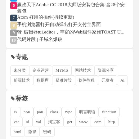
赢政天下Adobe CC 2018大师版安装包合集 含28个安
6
装包
Atom 好用的插件(持续更新)
7
手机浏览器打开自动弹出打开支付宝界面
8
转| 编辑器tui.editor，丰富的Web组件家族TOAST U...
9
代码片段 | 子域名爆破
10
专题
未分类
企业运营
MYMS
网站技术
资源分享
前端技术
数据库
疑难片段
软件教程
开发者
AI
标签
ss
non
pan
class
type
明言明语
function
var
id
val
淘宝客
get
www
com
http
html
微擎
密码