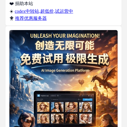
❤️ 捐助本站
☀️
codex中转站,超低价,试运营中
🐥
推荐优惠服务器