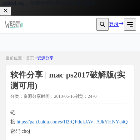
model.org
，快速体验大模型 API 接入服务。
登录
当前位置：首页 >
资源分享
软件分享 | mac ps2017破解版(实
测可用)
分类：资源分享
时间：2018-06-16
浏览：2470
链
接:
https://pan.baidu.com/s/1l2rQFdqkJAV_AJkYHNYc4Q
密码:choj