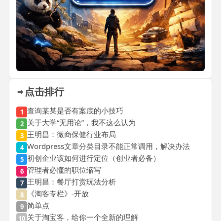
点击排行
查询某某是否有案底的小技巧
1
关于大学“无用论”，我不这么认为
2
王明昌：微商保健行业布局
3
Wordpress文章分类目录不能正常调用，解决办法
4
初创企业该如何进行定位（创业者必备）
5
管理者必懂的职位缩写
6
王明昌：餐厅打赏玩法分析
7
《淘客专栏》-开放
8
简单点
9
关于淘宝客，给你一个全新的理解
10