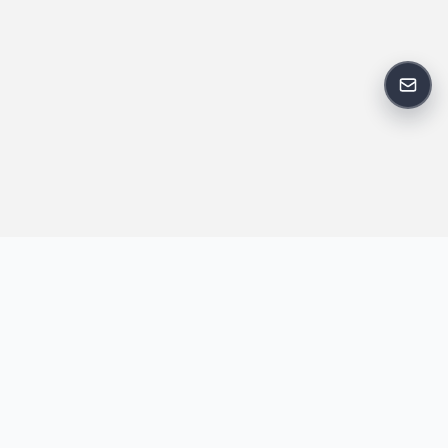
反馈
王明昌博客专注于网站技术、AI 工具、资源分享与开发者笔记，提
供建站经验、实战教程、效率工具推荐和互联网观察内容，方便站
长与开发者持续学习与参考。