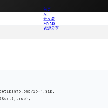
首页
AI
开发者
MYMS
资源分享
getIpInfo.php?ip=".$ip;

$url),true);
