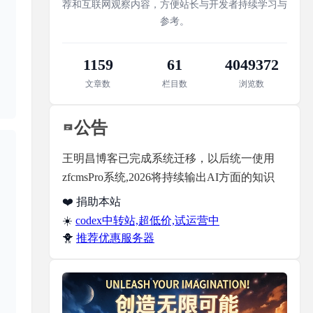
荐和互联网观察内容，方便站长与开发者持续学习与
参考。
1159
61
4049372
文章数
栏目数
浏览数
公告
王明昌博客已完成系统迁移，以后统一使用
zfcmsPro系统,2026将持续输出AI方面的知识
❤️ 捐助本站
☀️
codex中转站,超低价,试运营中
🐥
推荐优惠服务器