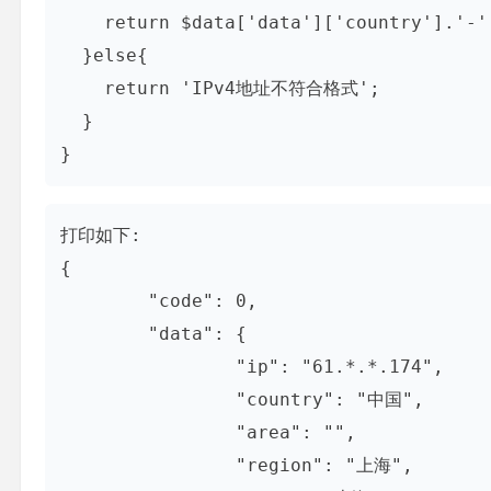
    return $data['data']['country'].'-'
  }else{

    return 'IPv4地址不符合格式';

  }

}
打印如下:

{

	"code": 0,

	"data": {

		"ip": "61.*.*.174",

		"country": "中国",

		"area": "",

		"region": "上海",
