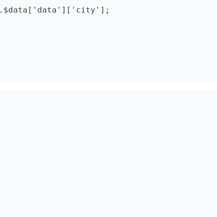
.$data['data']['city'];
