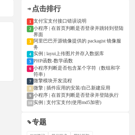
点击排行
支付宝支付接口错误说明
1
小程序 | 在首页判断是否登录并跳转到登陆
2
界面
阿里巴巴开源镜像提供的 packagist 镜像服
3
务
实例 | layui上传图片并存入数据库
4
PHP函数-数学函数
5
小程序判断是否包含某个字符（数组和字
6
符串）
微擎模块开发流程
7
微擎 | 插件应用的安装/自己新建应用
8
小程序 | 在首页判断是否登录并登陆执行
9
实例 | 支付宝支付(使用md5加密)
10
专题