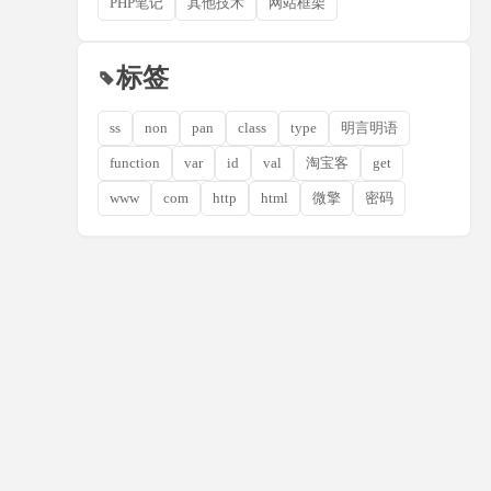
PHP笔记
其他技术
网站框架
标签
ss
non
pan
class
type
明言明语
function
var
id
val
淘宝客
get
www
com
http
html
微擎
密码