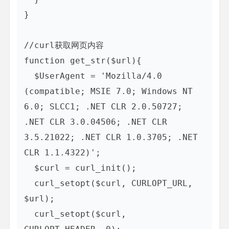
}

//curl获取网页内容

function get_str($url){

  $UserAgent = 'Mozilla/4.0 
(compatible; MSIE 7.0; Windows NT 
6.0; SLCC1; .NET CLR 2.0.50727; 
.NET CLR 3.0.04506; .NET CLR 
3.5.21022; .NET CLR 1.0.3705; .NET 
CLR 1.1.4322)';  

  $curl = curl_init();

  curl_setopt($curl, CURLOPT_URL, 
$url);  

  curl_setopt($curl, 