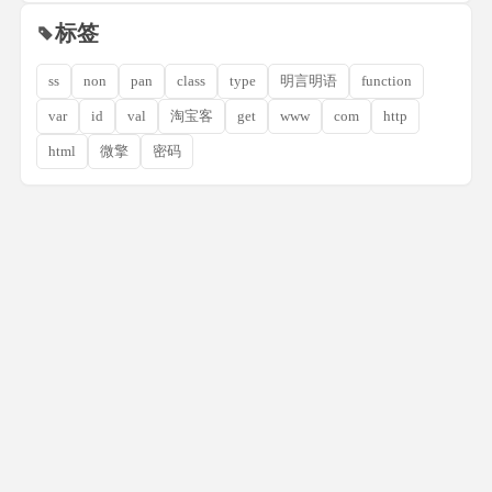
标签
ss
non
pan
class
type
明言明语
function
var
id
val
淘宝客
get
www
com
http
html
微擎
密码