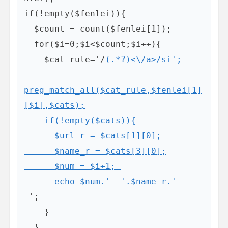
if(!empty($fenlei)){

  $count = count($fenlei[1]);

  for($i=0;$i<$count;$i++){

    $cat_rule='/
(.*?)<\/a>/si';

preg_match_all($cat_rule,$fenlei[1]
[$i],$cats);

    if(!empty($cats)){

      $url_r = $cats[1][0];

      $name_r = $cats[3][0];

      $num = $i+1; 

      echo $num.'  
'.$name_r.'
 ';

    }

  }
