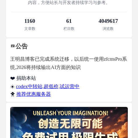
内容，方便站长与开发者持续学习与参考。
1160
61
4049617
文章数
栏目数
浏览数
公告
王明昌博客已完成系统迁移，以后统一使用zfcmsPro系
统,2026将持续输出AI方面的知识
❤️ 捐助本站
☀️
codex中转站,超低价,试运营中
🐥
推荐优惠服务器