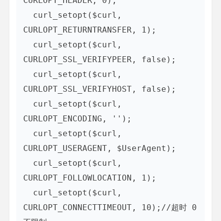
CURLOPT_HEADER, 0);  

  curl_setopt($curl, 
CURLOPT_RETURNTRANSFER, 1);   

  curl_setopt($curl, 
CURLOPT_SSL_VERIFYPEER, false);  

  curl_setopt($curl, 
CURLOPT_SSL_VERIFYHOST, false);  

  curl_setopt($curl, 
CURLOPT_ENCODING, ''); 

  curl_setopt($curl, 
CURLOPT_USERAGENT, $UserAgent);  

  curl_setopt($curl, 
CURLOPT_FOLLOWLOCATION, 1);  

  curl_setopt($curl, 
CURLOPT_CONNECTTIMEOUT, 10);//超时 0