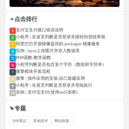
点击排行
支付宝支付接口错误说明
1
小程序 | 在首页判断是否登录并跳转到登陆界面
2
阿里巴巴开源镜像提供的 packagist 镜像服务
3
实例 | layui上传图片并存入数据库
4
PHP函数-数学函数
5
小程序判断是否包含某个字符（数组和字符串）
6
微擎模块开发流程
7
微擎 | 插件应用的安装/自己新建应用
8
小程序 | 在首页判断是否登录并登陆执行
9
实例 | 支付宝支付(使用md5加密)
10
专题
PHP笔记
其他技术
网站框架