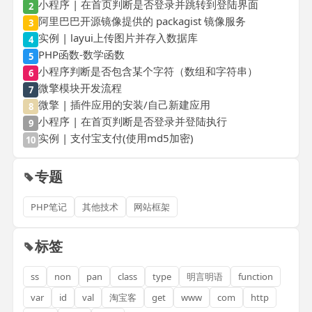
小程序 | 在首页判断是否登录并跳转到登陆界面
2
阿里巴巴开源镜像提供的 packagist 镜像服务
3
实例 | layui上传图片并存入数据库
4
PHP函数-数学函数
5
小程序判断是否包含某个字符（数组和字符串）
6
微擎模块开发流程
7
微擎 | 插件应用的安装/自己新建应用
8
小程序 | 在首页判断是否登录并登陆执行
9
实例 | 支付宝支付(使用md5加密)
10
专题
PHP笔记
其他技术
网站框架
标签
ss
non
pan
class
type
明言明语
function
var
id
val
淘宝客
get
www
com
http