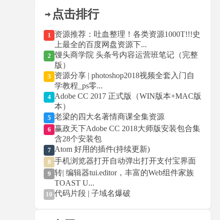
点击排行
资源推荐：吐血整理！各类资源1000T!!!史
1
上最全的百度网盘资源下...
馒头商学院 头条号内容运营班笔记（完整
2
版）
资源分享 | photoshop2018视频全套入门自
3
学教程_ps零...
Adobe CC 2017 正式版（WIN版本+MAC版
4
本）
老梁的四大名著情商课全集资源
5
赢政天下Adobe CC 2018大师版安装包合集
6
含28个安装包
Atom 好用的插件(持续更新)
7
手机浏览器打开自动弹出打开支付宝界面
8
转| 编辑器tui.editor，丰富的Web组件家族
9
TOAST U...
代码片段 | 子域名爆破
10