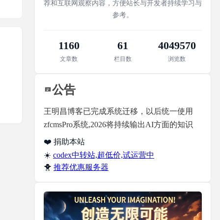
荐和互联网观察内容，方便站长与开发者持续学习与
参考。
1160
61
4049570
文章数
栏目数
浏览数
公告
王明昌博客已完成系统迁移，以后统一使用
zfcmsPro系统,2026将持续输出AI方面的知识
❤️ 捐助本站
☀️
codex中转站,超低价,试运营中
🐥
推荐优惠服务器