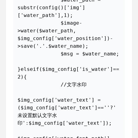
substr(config()['img']
['water_path'],1);

              $image-
>water($water_path, 
$img_config['water_position'])-
>save('.'.$water_name); 

              $msg = $water_name;

}elseif($img_config['is_water']==
2){

              //文字水印

$img_config['water_text'] = 
($img_config['water_text']==''?'
未设置默认文字水
印':$img_config['water_text']);
