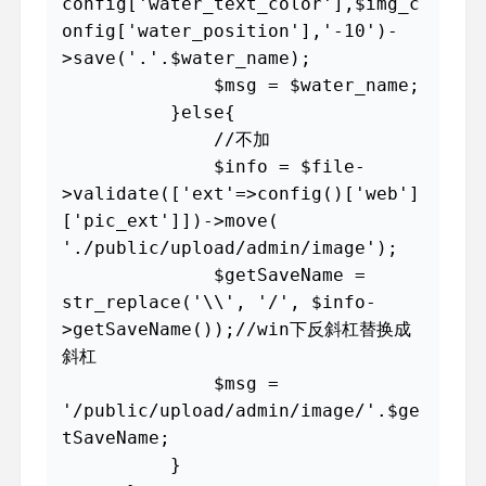
config['water_text_color'],$img_c
onfig['water_position'],'-10')-
>save('.'.$water_name);

              $msg = $water_name;

          }else{

              //不加

              $info = $file-
>validate(['ext'=>config()['web']
['pic_ext']])->move( 
'./public/upload/admin/image');

              $getSaveName = 
str_replace('\\', '/', $info-
>getSaveName());//win下反斜杠替换成
斜杠

              $msg = 
'/public/upload/admin/image/'.$ge
tSaveName;

          }
