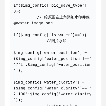
if($img_config['pic_save_type']==
0){

          // 给原图左上角添加水印并保
存water_image.png

if($img_config['is_water']==1){

              //图片水印

$img_config['water_position'] = 
($img_config['water_position']=='
'?'1':$img_config['water_position
']);

$img_config['water_clarity'] = 
($img_config['water_clarity']==''
?'100':$img_config['water_clarity
']);

              $water_path = 