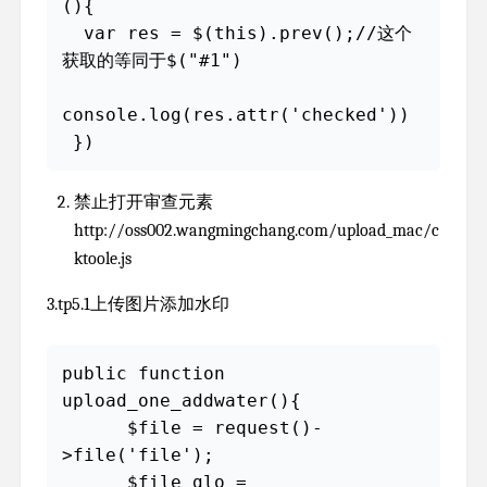
(){

  var res = $(this).prev();//这个
获取的等同于$("#1")

console.log(res.attr('checked')) 

 })
禁止打开审查元素
http://oss002.wangmingchang.com/upload_mac/c
ktoole.js
3.tp5.1上传图片添加水印
public function 
upload_one_addwater(){

      $file = request()-
>file('file');

      $file_glo = 