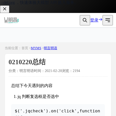
l.org
，快速体验大模型 API 接入服务。
登录
当前位置：首页 >
MYMS
>
明言明语
0210220总结
分类：明言明语
时间：2021-02-20
浏览：2194
总结下今天遇到的内容
jq 判断复选框是否选中
$('.jqcheck').on('click',function