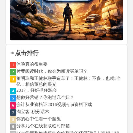
点击排行
体验真的很重要
1
付费阅读时代，你会为阅读买单吗？
2
董明珠和王健林联手造车了！王健林：不多，也就5个
3
亿，相信董总的眼光
2017，好好抓住鸡会
4
想做好营销？你泡过几个妞？
5
会计从业资格证2016视频+ppt资料下载
6
淘宝客||积分话术
7
你的心中住着一个魔鬼
8
分享几个在线获取临时邮箱
9