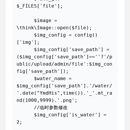
$_FILES['file'];

      $image = 
\think\Image::open($file);

      $img_config = config()
['img'];

      $img_config['save_path'] = 
($img_config['save_path']==''?'/p
ublic/upload/admin/file':$img_con
fig['save_path']);

      $water_name =  
$img_config['save_path'].'/water/
'.date("YmdHis",time()).'_'.mt_ra
nd(1000,9999).'.png';

      //临时参数修改

      $img_config['is_water'] = 
2;
