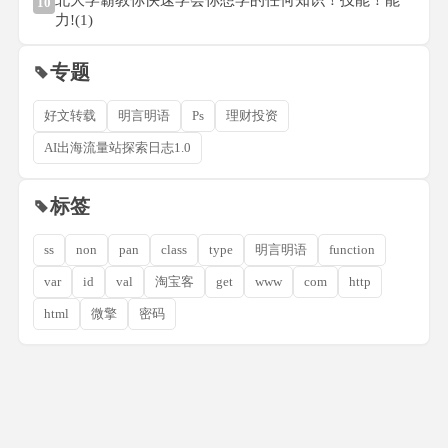
北大学霸教你快速学会你想学的任何知识！技能！能
10
力!(1)
专题
好文转载
明言明语
Ps
理财投资
AI出海流量站探索日志1.0
标签
ss
non
pan
class
type
明言明语
function
var
id
val
淘宝客
get
www
com
http
html
微擎
密码