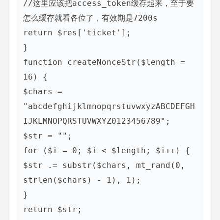
//这里应该把access_token缓存起来，至于要
怎么缓存就看各位了，有效期是7200s

return $res['ticket'];

}

function createNonceStr($length = 
16) {

$chars = 
"abcdefghijklmnopqrstuvwxyzABCDEFGH
IJKLMNOPQRSTUVWXYZ0123456789";

$str = "";

for ($i = 0; $i < $length; $i++) {

$str .= substr($chars, mt_rand(0, 
strlen($chars) - 1), 1);

}

return $str;
