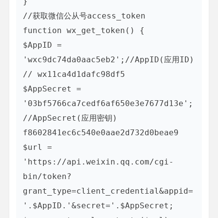
}

//获取微信公从号access_token

function wx_get_token() {

$AppID = 
'wxc9dc74da0aac5eb2';//AppID(应用ID) 
// wx11ca4d1dafc98df5

$AppSecret = 
'03bf5766ca7cedf6af650e3e7677d13e';
//AppSecret(应用密钥) 
f8602841ec6c540e0aae2d732d0beae9

$url = 
'https://api.weixin.qq.com/cgi-
bin/token?
grant_type=client_credential&appid=
'.$AppID.'&secret='.$AppSecret;
