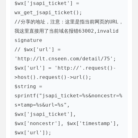
$wx['jsapi_ticket'] = 
wx_get_jsapi_ticket();

//分享的地址，注意：这里是指当前网页的URL，
我这里直接用了当前域名报错63002,invalid 
signature

// $wx['url'] = 
'http://lt.cnseen.com/detail/75';

$wx['url'] = 'http://'.request()-
>host().request()->url();

$string = 
sprintf("jsapi_ticket=%s&noncestr=%
s×tamp=%s&url=%s", 
$wx['jsapi_ticket'], 
$wx['noncestr'], $wx['timestamp'], 
$wx['url']);
