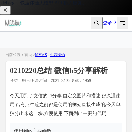
org
，快速体验大模型 API 接入服务。
登录
当前位置：首页 >
MYMS
>
明言明语
0210220总结 微信h5分享解析
分类：明言明语
时间：2021-02-22
浏览：1959
今天用到了微信的h5分享,自定义图片和描述 好久没使
用了,有点生疏之前都是使用的框架直接生成的,今天单
独分出来这一块,方便使用 下面列出主要的代码
使用到的主要函数
