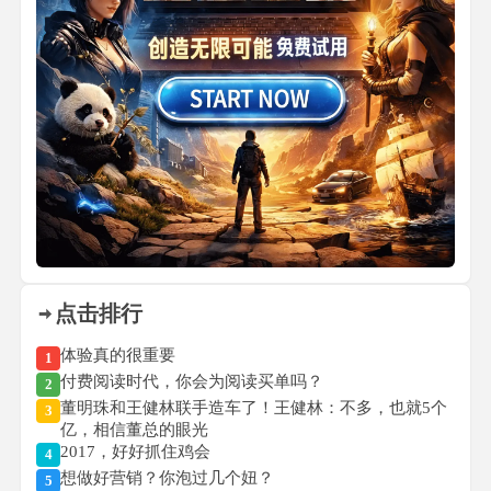
点击排行
体验真的很重要
1
付费阅读时代，你会为阅读买单吗？
2
董明珠和王健林联手造车了！王健林：不多，也就5个
3
亿，相信董总的眼光
2017，好好抓住鸡会
4
想做好营销？你泡过几个妞？
5