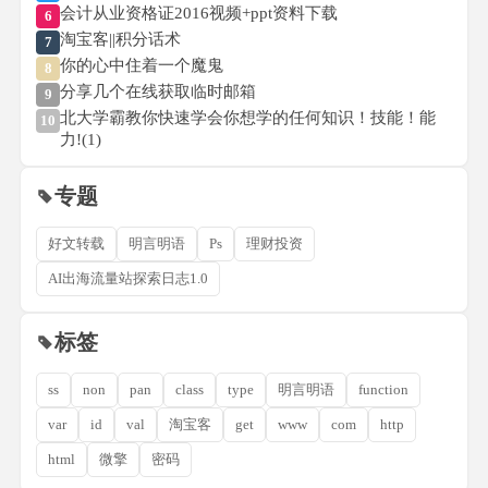
会计从业资格证2016视频+ppt资料下载
6
淘宝客||积分话术
7
你的心中住着一个魔鬼
8
分享几个在线获取临时邮箱
9
北大学霸教你快速学会你想学的任何知识！技能！能
10
力!(1)
专题
好文转载
明言明语
Ps
理财投资
AI出海流量站探索日志1.0
标签
ss
non
pan
class
type
明言明语
function
var
id
val
淘宝客
get
www
com
http
html
微擎
密码