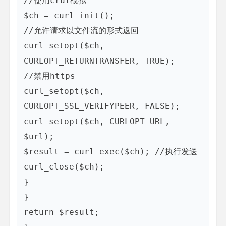
//使用crul模拟

$ch = curl_init();

//允许请求以文件流的形式返回

curl_setopt($ch, 
CURLOPT_RETURNTRANSFER, TRUE);

//禁用https

curl_setopt($ch, 
CURLOPT_SSL_VERIFYPEER, FALSE);

curl_setopt($ch, CURLOPT_URL, 
$url);

$result = curl_exec($ch); //执行发送

curl_close($ch);

}

}

return $result;
