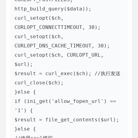
http_build_query($data));

curl_setopt($ch, 
CURLOPT_CONNECTTIMEOUT, 30);

curl_setopt($ch, 
CURLOPT_DNS_CACHE_TIMEOUT, 30);

curl_setopt($ch, CURLOPT_URL, 
$url);

$result = curl_exec($ch); //执行发送

curl_close($ch);

}else {

if (ini_get('allow_fopen_url') == 
'1') {

$result = file_get_contents($url);

}else {
