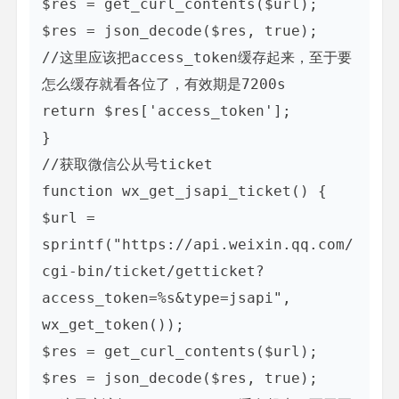
$res = get_curl_contents($url);

$res = json_decode($res, true);

//这里应该把access_token缓存起来，至于要
怎么缓存就看各位了，有效期是7200s

return $res['access_token'];

}

//获取微信公从号ticket

function wx_get_jsapi_ticket() {

$url = 
sprintf("https://api.weixin.qq.com/
cgi-bin/ticket/getticket?
access_token=%s&type=jsapi", 
wx_get_token());

$res = get_curl_contents($url);

$res = json_decode($res, true);
