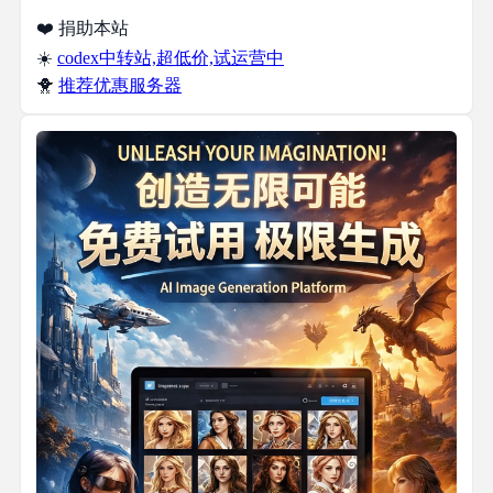
❤️ 捐助本站
☀️
codex中转站,超低价,试运营中
🐥
推荐优惠服务器