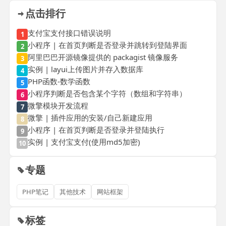
点击排行
支付宝支付接口错误说明
1
小程序 | 在首页判断是否登录并跳转到登陆界面
2
阿里巴巴开源镜像提供的 packagist 镜像服务
3
实例 | layui上传图片并存入数据库
4
PHP函数-数学函数
5
小程序判断是否包含某个字符（数组和字符串）
6
微擎模块开发流程
7
微擎 | 插件应用的安装/自己新建应用
8
小程序 | 在首页判断是否登录并登陆执行
9
实例 | 支付宝支付(使用md5加密)
10
专题
PHP笔记
其他技术
网站框架
标签