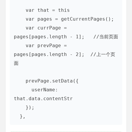
    var that = this 

    var pages = getCurrentPages();

    var currPage = 
pages[pages.length - 1];   //当前页面

    var prevPage = 
pages[pages.length - 2];  //上一个页
面

    prevPage.setData({

      userName: 
that.data.contentStr

    });
