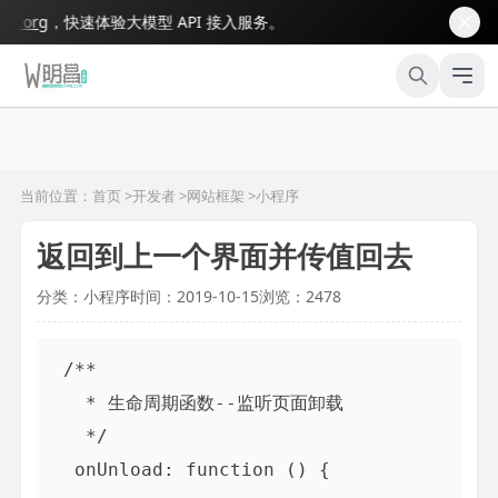
org
，快速体验大模型 API 接入服务。
当前位置：首页 >
开发者
>
网站框架
>
小程序
返回到上一个界面并传值回去
分类：小程序
时间：2019-10-15
浏览：2478
 /**

   * 生命周期函数--监听页面卸载

   */

  onUnload: function () {
