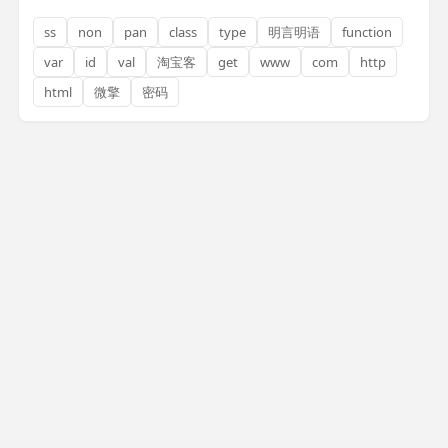
ss
non
pan
class
type
明言明语
function
var
id
val
淘宝客
get
www
com
http
html
微擎
密码