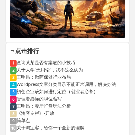
点击排行
查询某某是否有案底的小技巧
1
关于大学“无用论”，我不这么认为
2
王明昌：微商保健行业布局
3
Wordpress文章分类目录不能正常调用，解决办法
4
初创企业该如何进行定位（创业者必备）
5
管理者必懂的职位缩写
6
王明昌：餐厅打赏玩法分析
7
《淘客专栏》-开放
8
简单点
9
关于淘宝客，给你一个全新的理解
10