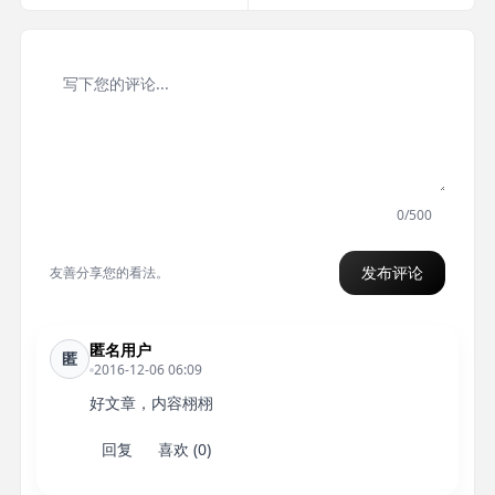
0/500
发布评论
友善分享您的看法。
匿名用户
匿
2016-12-06 06:09
好文章，内容栩栩
回复
喜欢 (0)