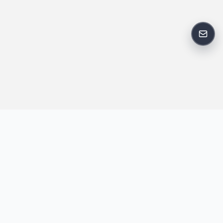
反馈
王明昌博客专注于网站技术、AI 工具、资源分享与开发者笔记，提
供建站经验、实战教程、效率工具推荐和互联网观察内容，方便站
长与开发者持续学习与参考。