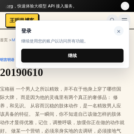
.org
，快速体验大模型 API 接入服务。
王明昌博客
×
登录
首页 >
MYMS
>
明言明语
继续使用您的账户以访问所有功能。
继续
明言明语
20190610
宝格丽 一个男人之所以精致，并不在于他身上穿了哪些国
际大牌， 而是因为他的灵魂里有两个真正的奢侈品： 修
养，和见识。 从容而沉稳的肢体动作，是一名精致男人应
该具备的特征。 某一瞬间，你不知道自己该做怎样的肢体
动作才显得优雅，记住，调整呼吸，放缓你正在做的动作就
好。 做某一个营销，必须亲身实地的去调研，必须接地气