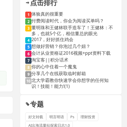
点击排行
体验真的很重要
1
付费阅读时代，你会为阅读买单吗？
2
董明珠和王健林联手造车了！王健林：不
3
多，也就5个亿，相信董总的眼光
2017，好好抓住鸡会
4
想做好营销？你泡过几个妞？
5
会计从业资格证2016视频+ppt资料下载
6
淘宝客||积分话术
7
你的心中住着一个魔鬼
8
分享几个在线获取临时邮箱
9
北大学霸教你快速学会你想学的任何知
10
识！技能！能力!(1)
专题
好文转载
明言明语
Ps
理财投资
AI出海流量站探索日志1.0