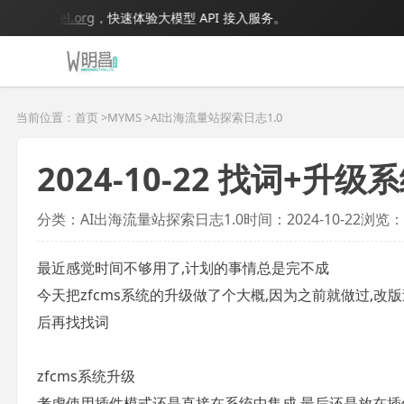
gmodel.org
，快速体验大模型 API 接入服务。
当前位置：首页 >
MYMS
>
AI出海流量站探索日志1.0
2024-10-22 找词+升
分类：AI出海流量站探索日志1.0
时间：2024-10-22
浏览：
最近感觉时间不够用了,计划的事情总是完不成
今天把zfcms系统的升级做了个大概,因为之前就做过,改
后再找找词
zfcms系统升级
考虑使用插件模式还是直接在系统中集成,最后还是放在插