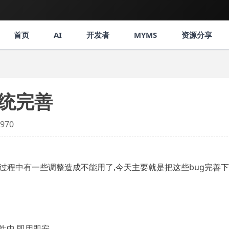
首页
AI
开发者
MYMS
资源分享
级系统完善
970
版过程中有一些调整造成不能用了,今天主要就是把这些bug完善下
件中,即用即安