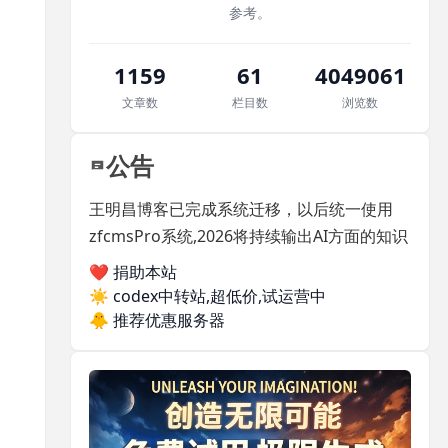
参考。
1159
61
4049061
文章数
栏目数
浏览数
公告
王明昌博客已完成系统迁移，以后统一使用
zfcmsPro系统,2026将持续输出AI方面的知识
❤️ 捐助本站
☀️
codex中转站,超低价,试运营中
🐥
推荐优惠服务器