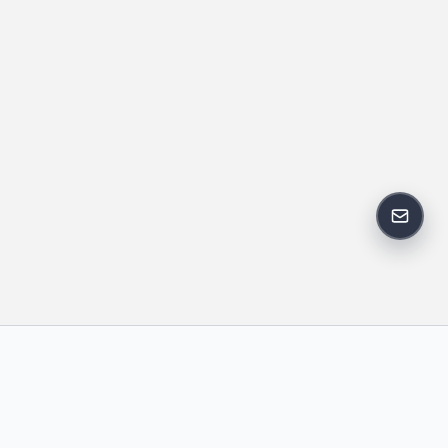
反馈邮
政策
友情链接
IT老李