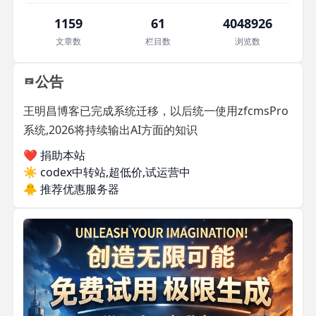
1159
61
4048926
文章数
栏目数
浏览数
公告
王明昌博客已完成系统迁移，以后统一使用zfcmsPro
系统,2026将持续输出AI方面的知识
❤️ 捐助本站
☀️
codex中转站,超低价,试运营中
🐥
推荐优惠服务器