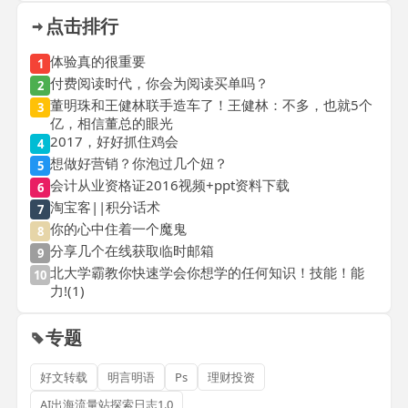
点击排行
体验真的很重要
1
付费阅读时代，你会为阅读买单吗？
2
董明珠和王健林联手造车了！王健林：不多，也就5个
3
亿，相信董总的眼光
2017，好好抓住鸡会
4
想做好营销？你泡过几个妞？
5
会计从业资格证2016视频+ppt资料下载
6
淘宝客||积分话术
7
你的心中住着一个魔鬼
8
分享几个在线获取临时邮箱
9
北大学霸教你快速学会你想学的任何知识！技能！能
10
力!(1)
专题
好文转载
明言明语
Ps
理财投资
AI出海流量站探索日志1.0