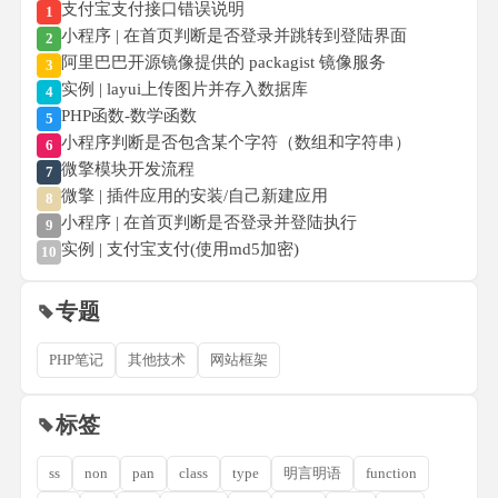
支付宝支付接口错误说明
1
小程序 | 在首页判断是否登录并跳转到登陆界面
2
阿里巴巴开源镜像提供的 packagist 镜像服务
3
实例 | layui上传图片并存入数据库
4
PHP函数-数学函数
5
小程序判断是否包含某个字符（数组和字符串）
6
微擎模块开发流程
7
微擎 | 插件应用的安装/自己新建应用
8
小程序 | 在首页判断是否登录并登陆执行
9
实例 | 支付宝支付(使用md5加密)
10
专题
PHP笔记
其他技术
网站框架
标签
ss
non
pan
class
type
明言明语
function