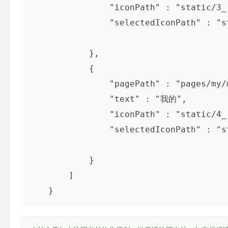
                "iconPath" : "static/3_.png",

                "selectedIconPath" : "static/3.png"

            },

            {

                "pagePath" : "pages/my/my",

                "text" : "我的",

                "iconPath" : "static/4_.png",

                "selectedIconPath" : "static/4.png"

            }

        ]
