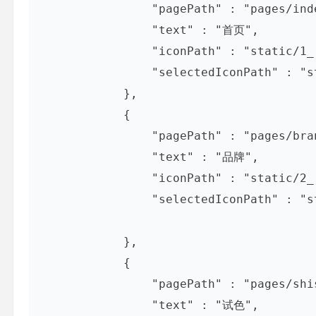
                "pagePath" : "pages/index/index",

                "text" : "首页",

                "iconPath" : "static/1_.png",

                "selectedIconPath" : "static/1.png"

            },

            {

                "pagePath" : "pages/brand/brand",

                "text" : "品牌",

                "iconPath" : "static/2_.png",

                "selectedIconPath" : "static/2.png"

            },

            {

                "pagePath" : "pages/shise/shise",

                "text" : "试色",
