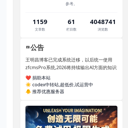
参考。
1159
61
4048741
文章数
栏目数
浏览数
公告
王明昌博客已完成系统迁移，以后统一使用
zfcmsPro系统,2026将持续输出AI方面的知识
❤️ 捐助本站
☀️
codex中转站,超低价,试运营中
🐥
推荐优惠服务器