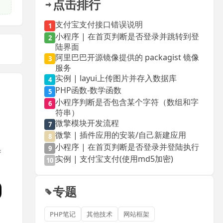
点击排行
支付宝支付接口错误说明
1
小程序 | 在首页判断是否登录并跳转到登
2
陆界面
阿里巴巴开源镜像提供的 packagist 镜像
3
服务
实例 | layui上传图片并存入数据库
4
PHP函数-数学函数
5
小程序判断是否包含某个字符（数组和字
6
符串）
微擎模块开发流程
7
微擎 | 插件应用的安装/自己新建应用
8
小程序 | 在首页判断是否登录并登陆执行
9
实例 | 支付宝支付(使用md5加密)
10
专题
PHP笔记
其他技术
网站框架