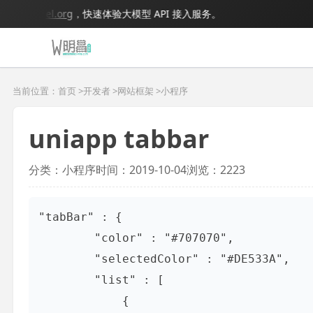
igmodel.org
，快速体验大模型 API 接入服务。
当前位置：首页 >
开发者
>
网站框架
>
小程序
uniapp tabbar
分类：小程序
时间：2019-10-04
浏览：2223
"tabBar" : {

        "color" : "#707070",

        "selectedColor" : "#DE533A",

        "list" : [

            {
