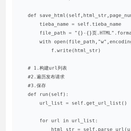
    def save_html(self,html_str,page_num):

        tieba_name = self.tieba_name

        file_path = "{}-{}页.HTML".format(tieba_name,page_num)

        with open(file_path,"w",encoding="utf-8") as f:

            f.write(html_str)

    # 1.构建url列表

    #2.遍历发布请求

    #3.保存

    def run(self):

        url_list = self.get_url_list()

        for url in url_list:

            html_str = self.parse_url(url)
