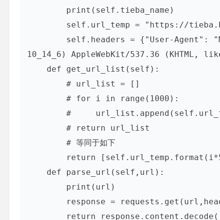
        print(self.tieba_name)

        self.url_temp = "https://tieba.baidu.com/f?kw="+tieba_name+"&ie=utf-8&pn={}"

        self.headers = {"User-Agent": "Mozilla/5.0 (Macintosh; Intel Mac OS X 
10_14_6) AppleWebKit/537.36 (KHTML, lik
    def get_url_list(self):

        # url_list = []

        # for i in range(1000):

        #     url_list.append(self.url_temp.format(i*50))

        # return url_list

        # 等同于如下

        return [self.url_temp.format(i*50) for i in range(1000) ]

    def parse_url(self,url):

        print(url)

        response = requests.get(url,headers = self.headers )

        return response.content.decode()
