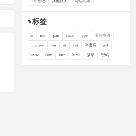
PHP笔记
其他技术
网站框架
标签
ss
non
pan
class
type
明言明语
function
var
id
val
淘宝客
get
www
com
http
html
微擎
密码