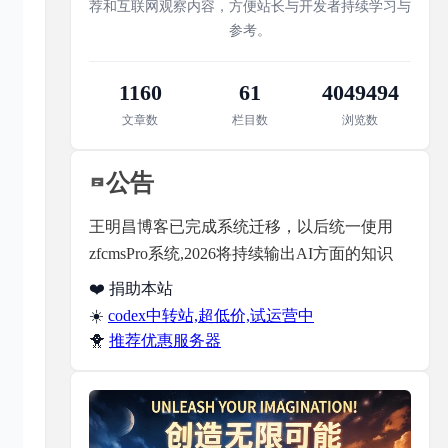
荐和互联网观察内容，方便站长与开发者持续学习与
参考。
1160
61
4049494
文章数
栏目数
浏览数
公告
王明昌博客已完成系统迁移，以后统一使用
zfcmsPro系统,2026将持续输出AI方面的知识
❤️ 捐助本站
☀️
codex中转站,超低价,试运营中
🐥
推荐优惠服务器