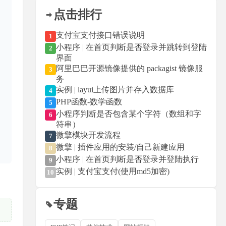
点击排行
支付宝支付接口错误说明
1
小程序 | 在首页判断是否登录并跳转到登陆
2
界面
阿里巴巴开源镜像提供的 packagist 镜像服
3
务
实例 | layui上传图片并存入数据库
4
PHP函数-数学函数
5
小程序判断是否包含某个字符（数组和字
6
符串）
微擎模块开发流程
7
微擎 | 插件应用的安装/自己新建应用
8
小程序 | 在首页判断是否登录并登陆执行
9
实例 | 支付宝支付(使用md5加密)
10
专题