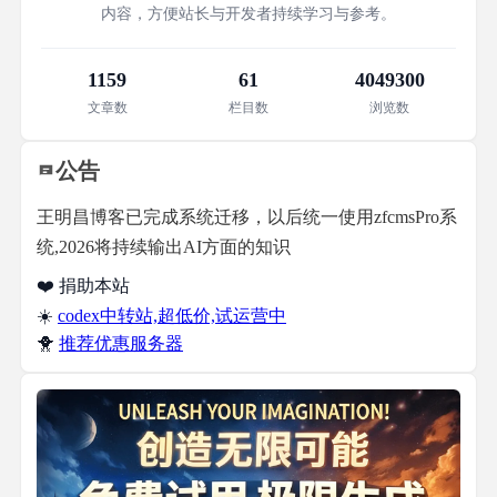
内容，方便站长与开发者持续学习与参考。
1159
61
4049300
文章数
栏目数
浏览数
公告
王明昌博客已完成系统迁移，以后统一使用zfcmsPro系
统,2026将持续输出AI方面的知识
❤️ 捐助本站
☀️
codex中转站,超低价,试运营中
🐥
推荐优惠服务器