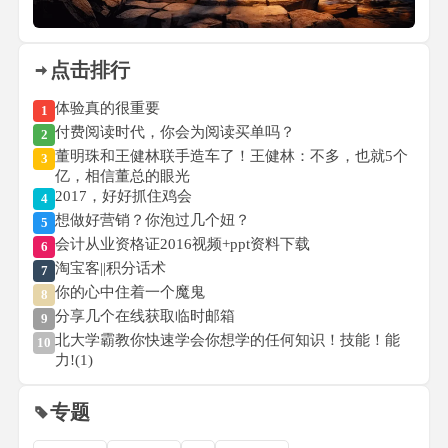
点击排行
体验真的很重要
1
付费阅读时代，你会为阅读买单吗？
2
董明珠和王健林联手造车了！王健林：不多，也就5个
3
亿，相信董总的眼光
2017，好好抓住鸡会
4
想做好营销？你泡过几个妞？
5
会计从业资格证2016视频+ppt资料下载
6
淘宝客||积分话术
7
你的心中住着一个魔鬼
8
分享几个在线获取临时邮箱
9
北大学霸教你快速学会你想学的任何知识！技能！能
10
力!(1)
专题