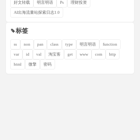
好文转载
明言明语
Ps
理财投资
AI出海流量站探索日志1.0
标签
ss
non
pan
class
type
明言明语
function
var
id
val
淘宝客
get
www
com
http
html
微擎
密码