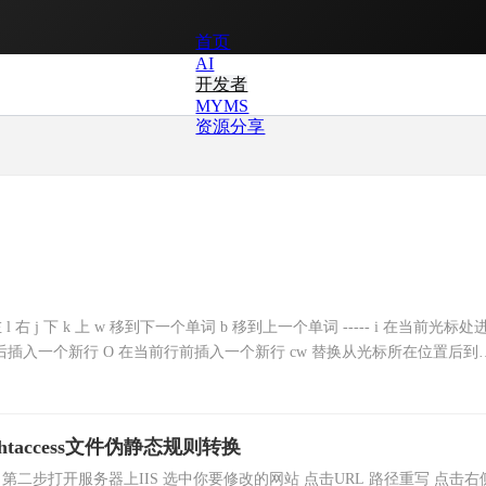
首页
AI
开发者
MYMS
资源分享
 左 l 右 j 下 k 上 w 移到下一个单词 b 移到上一个单词 ----- i 在当前光标处
前行后插入一个新行 O 在当前行前插入一个新行 cw 替换从光标所在位置后到
下.htaccess文件伪静态规则转换
文件 第二步打开服务器上IIS 选中你要修改的网站 点击URL 路径重写 点击右