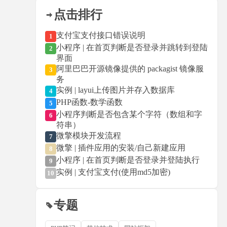
点击排行
支付宝支付接口错误说明
1
小程序 | 在首页判断是否登录并跳转到登陆
2
界面
阿里巴巴开源镜像提供的 packagist 镜像服
3
务
实例 | layui上传图片并存入数据库
4
PHP函数-数学函数
5
小程序判断是否包含某个字符（数组和字
6
符串）
微擎模块开发流程
7
微擎 | 插件应用的安装/自己新建应用
8
小程序 | 在首页判断是否登录并登陆执行
9
实例 | 支付宝支付(使用md5加密)
10
专题