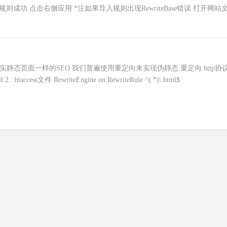
写规则成功 点击右侧应用 *注如果导入规则出现RewriteBase错误 打开网站
实静态页面一样的SEO 我们普遍使用重定向来实现伪静态 重定向 http协
htaccess文件 RewriteEngine on RewriteRule ^(.*)\.html$