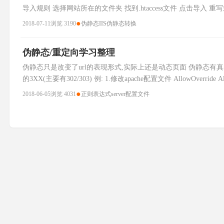
导入规则 选择网站所在的文件夹 找到.htaccess文件 点击导入 重
找到.htaccess 把RewriteBase
●
2018-07-11
浏览 3190
伪静态
IIS
伪静态转换
伪静态/重定向学习整理
伪静态只是改变了url的表现形式,实际上还是动态页面 伪静态有真
的3XX(主要有302/303) 例: 1.修改apache配置文件 AllowOverride All 2. .
●
2018-06-05
浏览 4031
正则表达式
server
配置文件