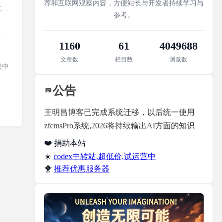
荐和互联网观察内容，方便站长与开发者持续学习与
文件
参考。
1160
61
4049688
文章数
栏目数
浏览数
议中
公告
王明昌博客已完成系统迁移，以后统一使用
zfcmsPro系统,2026将持续输出AI方面的知识
❤️ 捐助本站
☀️
codex中转站,超低价,试运营中
🐥
推荐优惠服务器