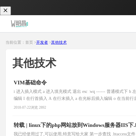
当前位置：首页 >
开发者
>
其他技术
其他技术
VIM基础命令
i 进入插入模式 a 进入填充模式 退出 esc :wq ------ 普通模式下 h
编辑 I 在行首插入 A 在行末插入 a 在光标后插入编辑 o 在当
个单词结尾的字符 ----
2018-07-22
浏览 2892
转载 | linux下的php网站放到Windows服务器IIS
我已经使用过了,可以使用,特意写给大家 第一步查找 .htaccess