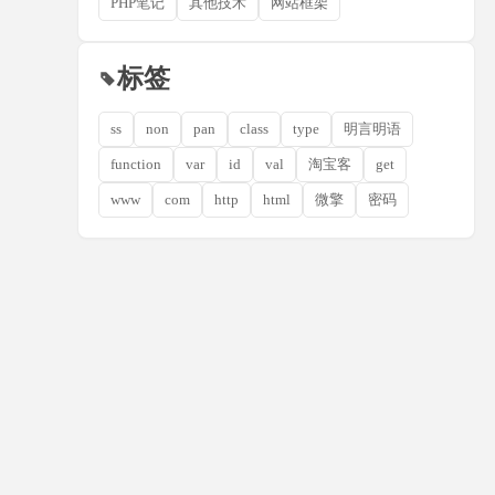
PHP笔记
其他技术
网站框架
标签
ss
non
pan
class
type
明言明语
function
var
id
val
淘宝客
get
www
com
http
html
微擎
密码