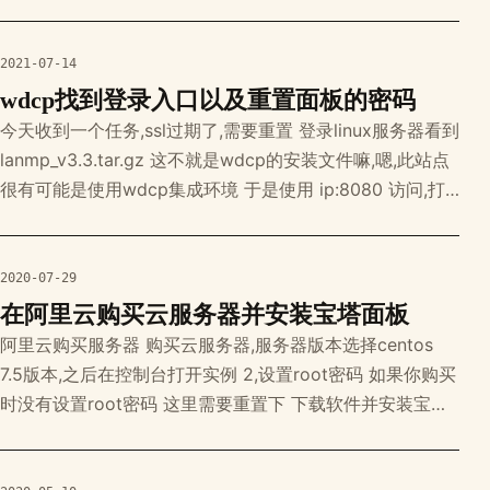
-rf; rm /usr/local/libiconv* -rf; rm /u
2021-07-14
wdcp找到登录入口以及重置面板的密码
今天收到一个任务,ssl过期了,需要重置 登录linux服务器看到
lanmp_v3.3.tar.gz 这不就是wdcp的安装文件嘛,嗯,此站点
很有可能是使用wdcp集成环境 于是使用 ip:8080 访问,打
开失败 有可能是修改过端口号,于是查看端口情况 使用命令
netstat -lnpt 可以看到端口被修改成了8091 于是使用
ip:8091 成功打开
2020-07-29
在阿里云购买云服务器并安装宝塔面板
阿里云购买服务器 购买云服务器,服务器版本选择centos
7.5版本,之后在控制台打开实例 2,设置root密码 如果你购买
时没有设置root密码 这里需要重置下 下载软件并安装宝塔
本地下载putty 链接工具 填入你的公网ip 然后open 账号填
root 密码就是刚才设置的那个密码 然后执行宝塔面板安装