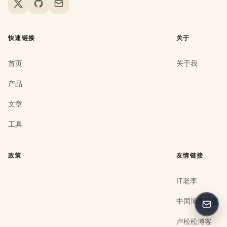
X
GitHub
Email
快速链接
关于
首页
关于我
产品
文章
工具
政策
友情链接
IT老李
中国博客联盟
反馈
卢松松博客