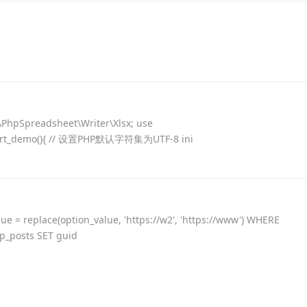
PhpSpreadsheet\Writer\Xlsx; use
import_demo(){ // 设置PHP默认字符集为UTF-8 ini
place(option_value, 'https://w2', 'https://www') WHERE
p_posts SET guid