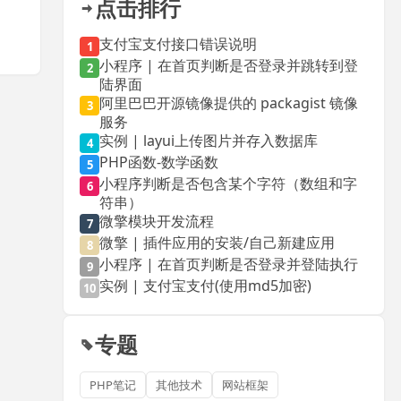
点击排行
支付宝支付接口错误说明
1
小程序 | 在首页判断是否登录并跳转到登
2
陆界面
阿里巴巴开源镜像提供的 packagist 镜像
3
服务
实例 | layui上传图片并存入数据库
4
PHP函数-数学函数
5
小程序判断是否包含某个字符（数组和字
6
符串）
微擎模块开发流程
7
微擎 | 插件应用的安装/自己新建应用
8
小程序 | 在首页判断是否登录并登陆执行
9
实例 | 支付宝支付(使用md5加密)
10
专题
PHP笔记
其他技术
网站框架