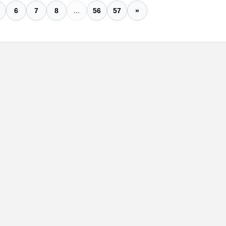
6
7
8
...
56
57
»