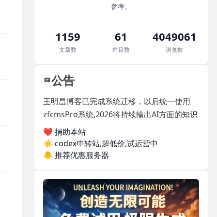
参考。
1159
61
4049061
文章数
栏目数
浏览数
公告
王明昌博客已完成系统迁移，以后统一使用
zfcmsPro系统,2026将持续输出AI方面的知识
❤️ 捐助本站
☀️
codex中转站,超低价,试运营中
🐥
推荐优惠服务器