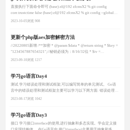
直接执行下面命令即可 (base) zf@192 zfcmsX2 % git config
core.trustctime false (base) zf@192 zfcmsX2 % git config --global
core.autocrlf input (base) zf@192 zfcmsX2 % git config --add core.fi
2023-10-05
浏览 908
更新个php版aes加密解密方法
//20220805新增 /**加密 * @param $data * @return string * $key =
"1234567887654321";//秘钥必须为：8/16/32位 * $iv =
"1234567887654321"; */ if (!function_exists('aes_encrypt')) {
2023-09-10
浏览 1217
function aes_e
学习go语言Day4
测试 学习错误处理和测试框架,可以编写简单的单元测试。 Go语
言中的错误处理和测试框架主要可以学习以下两方面: 错误处理
Go通过返回错误值来表示错误。 可以通过errors.New构造错误对
2023-08-17
浏览 1042
象。 使用if err != nil来判断错误。 利用errors.Is、Wrap等处理错误
栈。 panic/recover处理异常。 测试框架 testing包提供测
学习go语言Day3
接口 学习接口interface的使用,进行抽象和多态实现。学会定义接
口实现结构体。 在Go语言中,接口(interface)主要用于抽象和多态