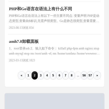
interface的使用,进行抽象和多态实现。学会定义接口实现结构体
PHP和Go语言在语法上有什么不同
PHP和Go语言在语法上有以下一些主要不同点: 变量声明 PHP是动
态类型,变量由$标识,无需声明类型。Go是静态强类型,变量需要声
明明确类型。 代码结构 PHP可以在代码任意位置直接执行代码。
2023-08-13
浏览 854
Go需要包装在函数内。 引用变量 PHP默认都是值引用。Go只有指
针才是引用传递。 错误处理 PHP依靠返回false和异常机制。Go通
amh7.0卸载面板
过多值返回检测错误。 类与接口
1、root登录ssh 2、输入如下命令： killall php-fpm amh nginx stop
amh mysql stop rm /root/amh -rf; rm /home/usrdata /home/wwwroot -
rf; rm /usr/local/amh* -rf; rm /usr/local/libiconv* -rf; rm /u
2023-03-13
浏览 1823
«
1
2
3
4
5
6
7
8
...
56
57
»