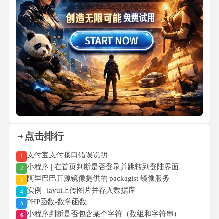
点击排行
支付宝支付接口错误说明
1
小程序 | 在首页判断是否登录并跳转到登陆界面
2
阿里巴巴开源镜像提供的 packagist 镜像服务
3
实例 | layui上传图片并存入数据库
4
PHP函数-数学函数
5
小程序判断是否包含某个字符（数组和字符串）
6