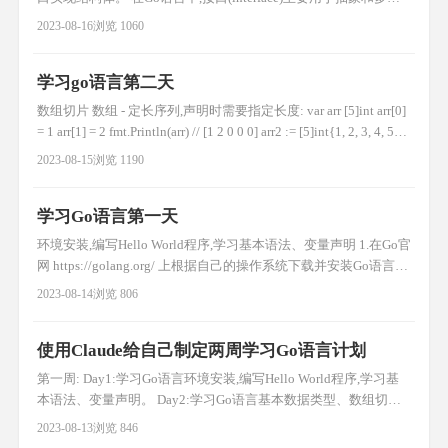
实现,使用方式如下: 定义接口 接口使用type和接口命名定义: type
2023-08-16
浏览 1060
Reader interface { Read(p []byte) (n int, err error) } 实现接口 结构体
实现接口方法即
学习go语言第二天
数组切片 数组 - 定长序列,声明时需要指定长度: var arr [5]int arr[0]
= 1 arr[1] = 2 fmt.Println(arr) // [1 2 0 0 0] arr2 := [5]int{1, 2, 3, 4, 5}
fmt.Println(arr2) 切片 - 引用数组的可变长度片段: slice := arr[1:3] /
2023-08-15
浏览 1190
学习Go语言第一天
环境安装,编写Hello World程序,学习基本语法、变量声明 1.在Go官
网 https://golang.org/ 上根据自己的操作系统下载并安装Go语言环
境。 2.设置好GOROOT和GOPATH环境变量,GOROOT指向Go的安
2023-08-14
浏览 806
装目录,GOPATH是你的工作区目录。 3.创建工作目录,比如
$GOPATH/src/hello,并在该目录下创建hell
使用Claude给自己制定两周学习Go语言计划
第一周: Day1:学习Go语言环境安装,编写Hello World程序,学习基
本语法、变量声明。 Day2:学习Go语言基本数据类型、数组切片,
流程控制、函数使用。编写简单算法程序。 Day3:学习Go语言包
2023-08-13
浏览 846
管理,structs和methods,指针、map等数据结构。 Day4:学习接口