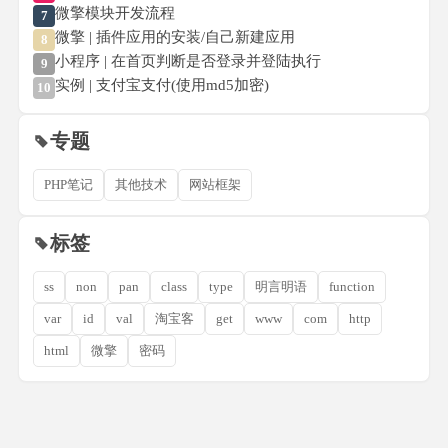
微擎模块开发流程
7
微擎 | 插件应用的安装/自己新建应用
8
小程序 | 在首页判断是否登录并登陆执行
9
实例 | 支付宝支付(使用md5加密)
10
专题
PHP笔记
其他技术
网站框架
标签
ss
non
pan
class
type
明言明语
function
var
id
val
淘宝客
get
www
com
http
html
微擎
密码