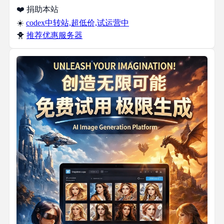
❤️ 捐助本站
☀️
codex中转站,超低价,试运营中
🐥
推荐优惠服务器