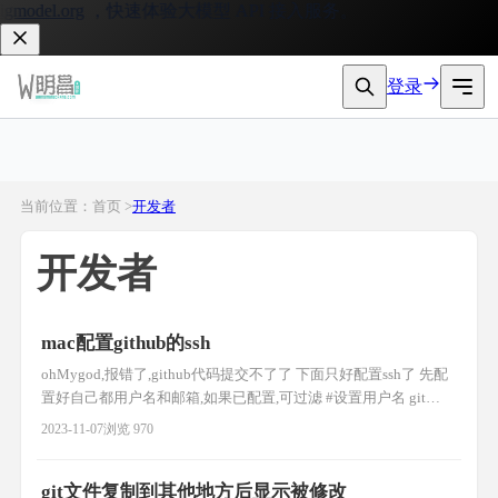
model.org
，快速体验大模型 API 接入服务。
登录
当前位置：首页 >
开发者
开发者
mac配置github的ssh
ohMygod,报错了,github代码提交不了了 下面只好配置ssh了 先配
置好自己都用户名和邮箱,如果已配置,可过滤 #设置用户名 git
config --global user.name "子枫" # 设置邮箱 git config --global
2023-11-07
浏览 970
user.email "
666666@qq.com
" 查看是否设置成功 #查看当前的用户
名 git
git文件复制到其他地方后显示被修改