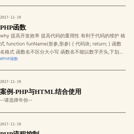
echo abs(-100);//100 回调函数 将一个函数名作为一个参
数,被作为函数传递的函
2017-11-19
PHP函数
why 提高开发效率 提高代码的重用性 有利于代码的维护 格
式 function funName(形参,形参) { 代码块; return; } 函数
名格式 函数名不区分大小写 函数名不能以数字开头,下划线
#PHP函数
字母开头,后面为下划线字母数字组成 形参 如果形参未有初
始值,调用时必须赋值 函数不调用不执行 函数前中后都可调
用函数 函数的返回值可以赋值给变量 形/实
2017-11-19
案例-PHP与HTML结合使用
--请选择年份--
2017-11-19