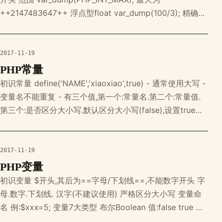
++2147483647++ 浮点型float var_dump(100/3); 精确到
14位有效数字（如果小数点前有非零数字，小数点后13位；
如果小数点前为零，小数点后14位）
float(33.333333333333) v
2017-11-19
PHP常量
初识常量 define('NAME','xiaoxiao',true) - 通常使用大写 -
变量名不能重复 - 有三个值,第一个:常量名.第二个:常量值.
第三个:是否区分大小写.默认区分大小写(false),设置true不
区分大小写.
2017-11-19
PHP变量
初识变量 $开头,其后为==字母/下划线==,不能数字开头 字
母.数字.下划线. 汉字(不建议使用) 严格区分大小写 变量命
名 例:$xxx=5; 变量7大类型 布尔Boolean 值:false true 整
数int 字符串string 浮点型float 数组array() 对象object 资