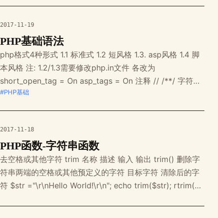
源resource &$b引用赋值 $a=1; $b=&$a;
2017-11-19
PHP基础语法
php格式4种形式 1.1 标准式 1.2 短风格 1.3. asp风格 1.4 脚
本风格 注: 1.2/1.3需要修改php.in文件 各改为
short_open_tag = On asp_tags = On 注释 // /**/ 字符集
#PHP基础
header("content-type:text/html;charset=utf-8"); 路径 ./
本级目录
2017-11-18
PHP函数-字符串函数
去空格或其他字符 trim 名称 描述 输入 输出 trim() 删除字
符串两端的空格或其他预定义的字符 目标字符 清除后的字
符 $str ="\r\nHello World!\r\n"; echo trim($str); rtrim(别
名chop()) 名称 描述 输入 输出 rtrim() 删除字符串右边的
空格或其他预定义的字符 目标字符 ltrim 名