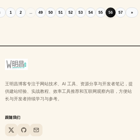
«
1
2
...
49
50
51
52
53
54
55
56
57
»
王明昌博客专注于网站技术、AI 工具、资源分享与开发者笔记，提
供建站经验、实战教程、效率工具推荐和互联网观察内容，方便站
长与开发者持续学习与参考。
跟随我们
X
GitHub
Email