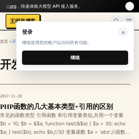
el.org
，快速体验大模型 API 接入服务。
王明昌博客
×
登录
首页 >
开发者
继续使用您的账户以访问所有功能。
继续
开发者
栏目文章
2017-11-20
PHP函数的几大基本类型+引用的区别
常见的函数类型 引用函数 和引用变量类似,共用一个变量
$b = 10; $b = &$a; function test(&$a) { $a = 30; echo
$a; } test($b); echo $b;//30 变量函数 $a = 'abs';//函数