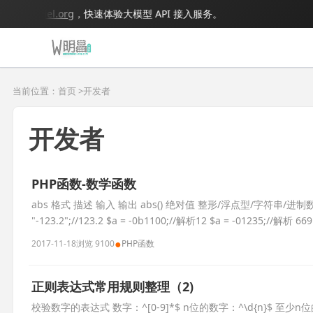
igmodel.org
，快速体验大模型 API 接入服务。
当前位置：首页 >
开发者
开发者
PHP函数-数学函数
abs 格式 描述 输入 输出 abs() 绝对值 整形/浮点型/字符串/进制数 与输入相对
"-123.2";//123.2 $a = -0b1100;//解析12 $a = -01235;//解析 669 
●
2017-11-18
浏览 9100
PHP函数
正则表达式常用规则整理（2)
校验数字的表达式 数字：^[0-9]*$ n位的数字：^\d{n}$ 至少n位的