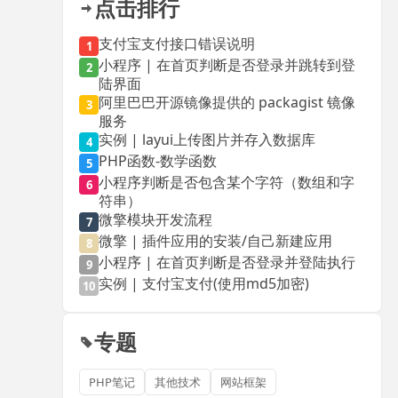
点击排行
支付宝支付接口错误说明
1
小程序 | 在首页判断是否登录并跳转到登
2
陆界面
阿里巴巴开源镜像提供的 packagist 镜像
3
服务
实例 | layui上传图片并存入数据库
4
PHP函数-数学函数
5
小程序判断是否包含某个字符（数组和字
6
符串）
微擎模块开发流程
7
微擎 | 插件应用的安装/自己新建应用
8
小程序 | 在首页判断是否登录并登陆执行
9
实例 | 支付宝支付(使用md5加密)
10
专题
PHP笔记
其他技术
网站框架