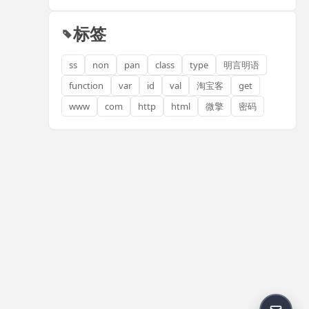
标签
ss
non
pan
class
type
明言明语
function
var
id
val
淘宝客
get
www
com
http
html
微擎
密码