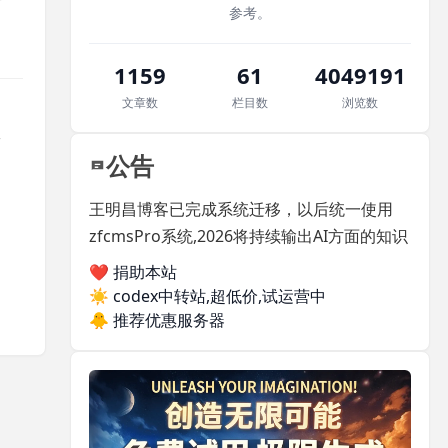
参考。
1159
61
4049191
文章数
栏目数
浏览数
+
公告
王明昌博客已完成系统迁移，以后统一使用
zfcmsPro系统,2026将持续输出AI方面的知识
❤️ 捐助本站
☀️
codex中转站,超低价,试运营中
🐥
推荐优惠服务器