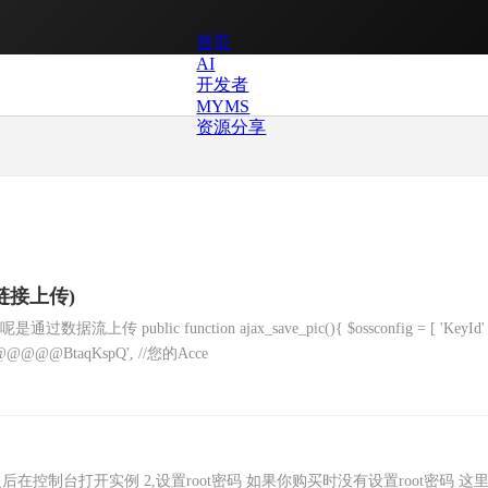
首页
AI
开发者
MYMS
资源分享
链接上传)
ic function ajax_save_pic(){ $ossconfig = [ 'KeyId' 
rX@@@@@BtaqKspQ', //您的Acce
之后在控制台打开实例 2,设置root密码 如果你购买时没有设置root密码 这