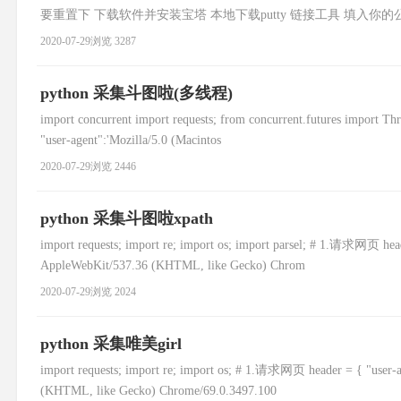
要重置下 下载软件并安装宝塔 本地下载putty 链接工具 填入你的公
安装sh 参考地址:https://www.bt.c
2020-07-29
浏览 3287
python 采集斗图啦(多线程)
import concurrent import requests; from concurrent.futures import Thr
"user-agent":'Mozilla/5.0 (Macintos
2020-07-29
浏览 2446
python 采集斗图啦xpath
import requests; import re; import os; import parsel; # 1.请求网页 head
AppleWebKit/537.36 (KHTML, like Gecko) Chrom
2020-07-29
浏览 2024
python 采集唯美girl
import requests; import re; import os; # 1.请求网页 header = { "user-
(KHTML, like Gecko) Chrome/69.0.3497.100