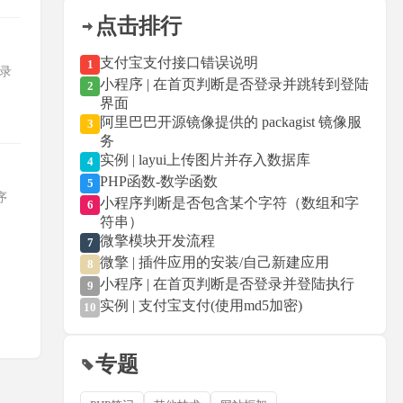
点击排行
支付宝支付接口错误说明
1
登录
小程序 | 在首页判断是否登录并跳转到登陆
2
界面
阿里巴巴开源镜像提供的 packagist 镜像服
3
务
实例 | layui上传图片并存入数据库
4
PHP函数-数学函数
5
序
小程序判断是否包含某个字符（数组和字
6
符串）
微擎模块开发流程
7
微擎 | 插件应用的安装/自己新建应用
8
小程序 | 在首页判断是否登录并登陆执行
9
实例 | 支付宝支付(使用md5加密)
10
专题