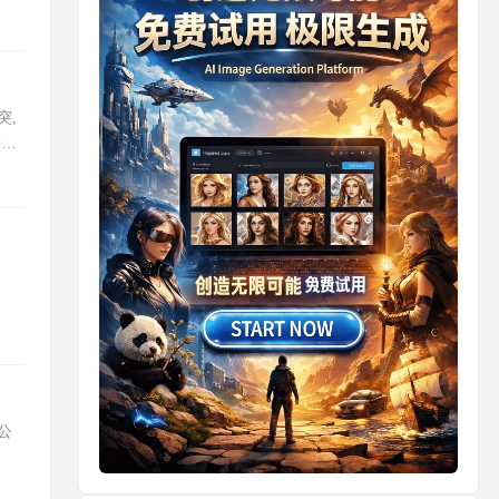
突,
=
公