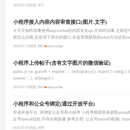
2020-07-29
浏览 2675
小程序接入内容内容审查接口(图片.文字)
今天不知咋回事使用easywechat的内容安全api,不知咋回事
那怎么办呢,还是用下原生的接口,在这里我获取的token方法还是easywechat的方式 $m
$mi
●
2020-07-23
浏览 3065
easywechat
小程序上传帖子(含有文字图片的微信验证)
public.js var graceJS = require('../../utils/grace.js'); import { config
content:'', }, delImg(e) {
●
2020-07-10
浏览 3049
easywechat
小程序和公众号绑定(通过开放平台)
申请开放平台 ,并绑定公众号和小程序 小程序授权登录获取unionID 
众号openid信息,不存在则新建 参考文档: 公众号unionID机制: https://develop
2020-07-07
浏览 2699