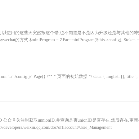
.之前还可以使用的这些天突然报这个错,也不知道是不是因为升级还是与其他的冲
iniProgram = ZFac::miniProgram($this->config); $token 
 } from '../../config.js' Page({ /** * 页面的初始数据 */ data: { imglist: [], title:'',
公众号关注时获取unnionID,并查询是否unionID是否存在,然后存在,更新
ers.weixin.qq.com/doc/offiaccount/User_Management