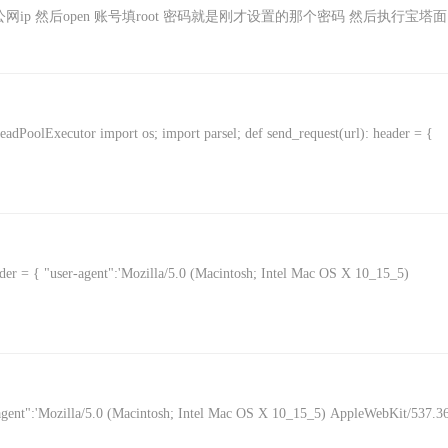
网ip 然后open 账号填root 密码就是刚才设置的那个密码 然后执行宝塔
eadPoolExecutor import os; import parsel; def send_request(url): header = {
er = { "user-agent":'Mozilla/5.0 (Macintosh; Intel Mac OS X 10_15_5)
agent":'Mozilla/5.0 (Macintosh; Intel Mac OS X 10_15_5) AppleWebKit/537.3