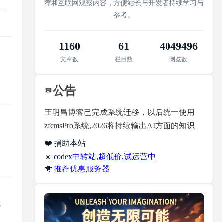
荐和互联网观察内容，方便站长与开发者持续学习与
面板
参考。
1160
61
4049496
文章数
栏目数
浏览数
公告
王明昌博客已完成系统迁移，以后统一使用
zfcmsPro系统,2026将持续输出AI方面的知识
❤️ 捐助本站
☀️
codex中转站,超低价,试运营中
🐥
推荐优惠服务器
6