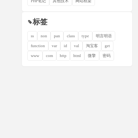
PHP笔记
其他技术
网站框架
标签
ss
non
pan
class
type
明言明语
function
var
id
val
淘宝客
get
www
com
http
html
微擎
密码