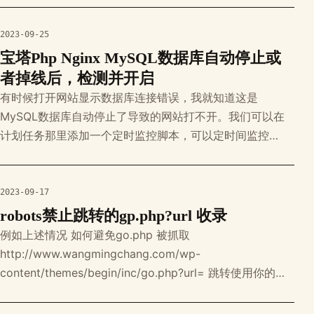
过滤的输入 * @ret
2023-09-25
宝塔Php Nginx MySQL数据库自动停止或
者掉线后，检测并开启
有时候打开网站显示数据库连接错误，我就知道这是
MySQL数据库自动停止了导致的网站打不开。我们可以在
计划任务那里添加一个定时监控脚本，可以定时间监控
MySQL、Nginx是否停止，如果停止就执行重启任务，并且
记录日志到 /www 目录中。 原因分析： 一般遇到这种情况
说明网站可能遭遇到了小规模cc攻击，数据库或者服务器内
2023-09-17
存承受不住而掉线了。人总是精力有限，不
robots禁止跳转的gp.php?url 收录
例如上述情况 如何避免go.php 被抓取
http://www.wangmingchang.com/wp-
content/themes/begin/inc/go.php?url= 跳转使用你的域
名+/wp-content/themes/begin/inc/go.php?* 2.在
robots.txt中添加 Disallow:/wp-content/them