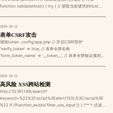
function validateHost() { try { // 获取当前请求的host
$host = request()->host(true); // 如果host为空，记录日
志并抛出异
2024-10-12
表单CSRF攻击
增加token ‍ config/app.php // 开启CSRF防护
'verify_token' => true, // 表单令牌名称
'form_token_name' => '__token__', // 表单令牌验证规则名
称 'form_token_rule_name' => 'token', form {:token()} 提
交 验证 $dat
2024-10-12
高风险 XSS跨站检测
http://10.191.1.66/search?
keyword=%22%3Cscript%3Ealert(133);%3C/scrip%3E
%22 if (!function_exists('filter_xss_input')) { /** * 过滤可
能导致XSS攻击的特殊字符 * @param string $input 需要