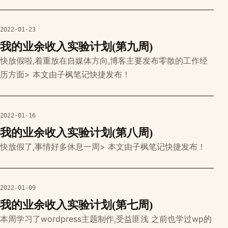
克服拖延,养成有计划最后放一个滴答清单的邀请链接
https://dida365.com/promotion/inviteFriends/wechatR
efer?c=3&p=2gmzhfyz&t=0
2022-01-23
我的业余收入实验计划(第九周)
快放假啦,着重放在自媒体方向,博客主要发布零散的工作经
历方面> 本文由子枫笔记快捷发布！
2022-01-16
我的业余收入实验计划(第八周)
快放假了,事情好多休息一周> 本文由子枫笔记快捷发布！
2022-01-09
我的业余收入实验计划(第七周)
本周学习了wordpress主题制作,受益匪浅 之前也学过wp的