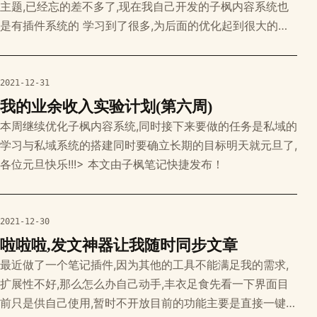
主题,已经忘的差不多了,现在我自己开发的子枫内容系统也
是有插件系统的 学习到了很多,为后面的优化起到很大的帮
助,加油 现在看来wp主题制作还算是简单,那么下周主要优化
PHP composer扩展的搭建和学习 seo也要将继续进行 >
本文由子枫笔记快捷发布！
2021-12-31
我的业余收入实验计划(第六周)
本周继续优化子枫内容系统,同时接下来要做的任务是私域的
学习与私域系统的搭建同时要确立长期的目标明天就元旦了,
各位元旦快乐!!!> 本文由子枫笔记快捷发布！
2021-12-30
啦啦啦,发文神器让我随时同步文章
最近做了一个笔记插件,因为其他的工具不能满足我的需求,
扩展性不好,那么怎么办自己动手,丰衣足食先看一下界面目
前只是供自己使用,暂时不开放目前的功能主要是直接一键发