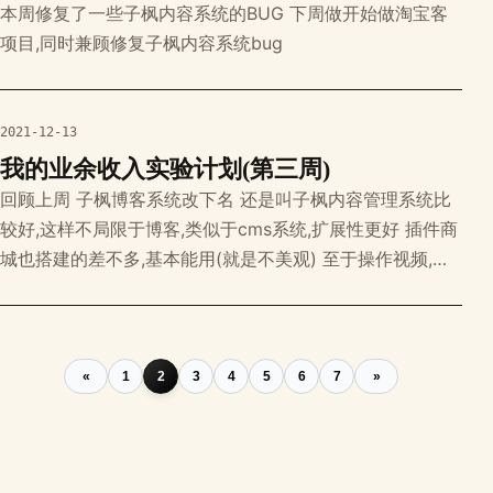
本周修复了一些子枫内容系统的BUG 下周做开始做淘宝客
项目,同时兼顾修复子枫内容系统bug
2021-12-13
我的业余收入实验计划(第三周)
回顾上周 子枫博客系统改下名 还是叫子枫内容管理系统比
较好,这样不局限于博客,类似于cms系统,扩展性更好 插件商
城也搭建的差不多,基本能用(就是不美观) 至于操作视频,今
晚上看看有时间录制下 文档还没来得及写,等视频录制完毕
再写 子枫内容管理系统下载体验地址 Github:
https://github.com/zf-sys/zfcms Gitee: ht
«
1
2
3
4
5
6
7
»