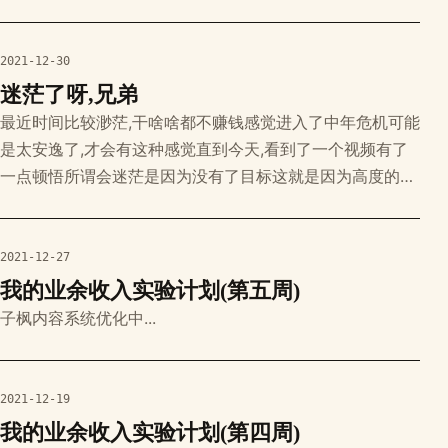
布到wp系统和子枫内容系统我可以很方便的在这上面写笔
记,然后很方便的同步到网站站点真的很棒,瞬间爱上了写点
东西之后只要有时间,就持续发文> 本文由子枫笔记快捷发
2021-12-30
布！
迷茫了呀,兄弟
最近时间比较渺茫,干啥啥都不赚钱感觉进入了中年危机可能
是太安逸了,才会有这种感觉直到今天,看到了一个视频有了
一点顿悟所谓会迷茫是因为没有了目标这就是因为高度的不
同,所以见解也会有很大的差别如果有了长远的目标现在就不
会迷茫,可能有的是岔路口的选择而已加油吧> 本文由子枫笔
记快捷发布！
2021-12-27
我的业余收入实验计划(第五周)
子枫内容系统优化中...
2021-12-19
我的业余收入实验计划(第四周)