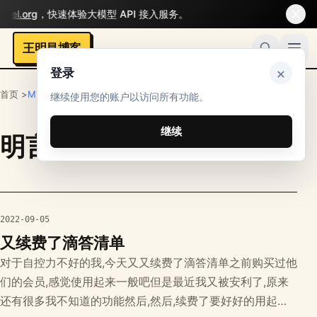
el.org
，快速体验大模型 API 接入服务。
王明昌博客
×
登录
首页 >
MYMS
>
明言明语
继续使用您的账户以访问所有功能。
继续
明言明语
栏目文章
2022-09-05
又续费了滴答清单
对于自控力不好的我,今天又又续费了滴答清单之前购买过他
们的会员,感觉使用起来一般吧但是最近我又被安利了,原来
还有很多我不知道的功能然后,然后,续费了要好好的用起来,