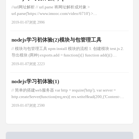
//url网址解析 // url.parse 将网址解析成对象 >
url.parse('https://www.imooc.com/video/6710') >
url.parse('https://www.imooc.com/video/6710',true) //query会被解析
2019-01-07
浏览 2996
成对象 > url.parse('//www.imooc.com/vid
nodejs学习初体验(2)模块与包管理工具
// 模块与包管理工具 npm install 模块的流程 1. 创建模块 test.js 2.
导出模块 (两种) exports.add = function(){} function add(){}
exports.add = add 3. 加载模块 var tests = require('./test.js') 4. 使用模
2019-01-07
浏览 2223
块 tests.add(
nodejs学习初体验(1)
// 简单的搭建web服务器 var http = require('http'); var server =
http.createServer(function(req,res){ res.writeHead(200,{'Content-
Type':'text/plain'}); res.end('Hello,world'); }) server.lis
2019-01-07
浏览 2590