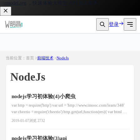
gmodel.org
，快速体验大模型 API 接入服务。
登录
当前位置：首页 >
前端技术
>
NodeJs
NodeJs
nodejs学习初体验(4)小爬虫
var http = require('http') var url = 'http://www.imooc.com/learn/348'
var cheerio = require('cheerio') http.get(url,function(res){ var html = ''
res.on('data',function(data){ html
2019-01-07
浏览 2732
nodejs学习初体验(3)api