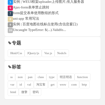
实例 | WEUI框架uploader上传图片,传入服务器
5
Ajax-form表单禁止跳转
6
form提交表单使用数组的形式
7
uni-app 常用写法
8
实例 | 百度地图在线标点使用(含信息窗口)
9
Uncaught TypeError: $(...).Validfo...
10
专题
Html/Css
JQuery/js
Vue.js
NodeJs
标签
ss
non
pan
class
type
明言明语
function
var
id
val
淘宝客
get
www
com
http
html
微擎
密码