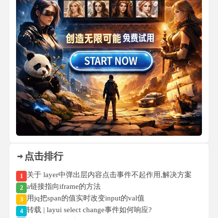
点击排行
关于 layer中弹出层内容点击事件不起作用,解决方案
1
a链接指向iframe的方法
2
用jq把span的值实时改变input的val值
3
转载 | layui select change事件如何响应?
4