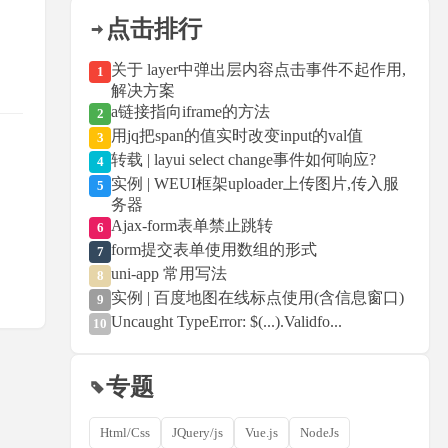
点击排行
关于 layer中弹出层内容点击事件不起作用,
1
解决方案
a链接指向iframe的方法
2
用jq把span的值实时改变input的val值
3
转载 | layui select change事件如何响应?
4
实例 | WEUI框架uploader上传图片,传入服
5
务器
Ajax-form表单禁止跳转
6
form提交表单使用数组的形式
7
uni-app 常用写法
8
实例 | 百度地图在线标点使用(含信息窗口)
9
Uncaught TypeError: $(...).Validfo...
10
专题
Html/Css
JQuery/js
Vue.js
NodeJs