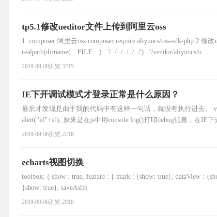
tp5.1修改ueditor文件上传到阿里云oss
1. composer 阿里云oss composer require aliyuncs/oss-sdk-php 2.修改u
realpath(dirname(__FILE__) . '/../../../../../') . '/vendor/aliyuncs/o
2019-09-09
浏览 3715
IE下开调试模式才登录正常是什么原因？
最后才发现是由于我的代码中有这样一句话，就没有执行进去。 var id = items[i].chi
alert("id"+id); 原来是在js中用console.log()打印de
2019-09-06
浏览 2216
echarts视图切换
toolbox: { show : true, feature : { mark : {show: true}, dataView : {show
{show: true}, saveAsIm
2019-09-06
浏览 2910