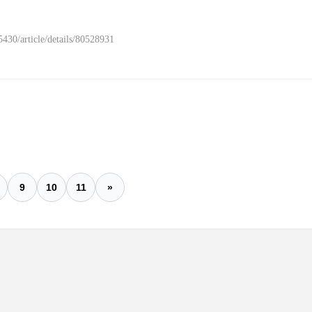
ticle/details/80528931
9
10
11
»