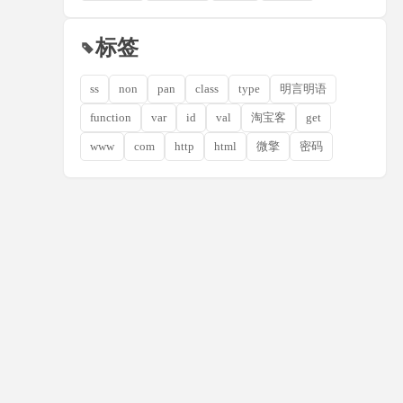
标签
ss
non
pan
class
type
明言明语
function
var
id
val
淘宝客
get
www
com
http
html
微擎
密码