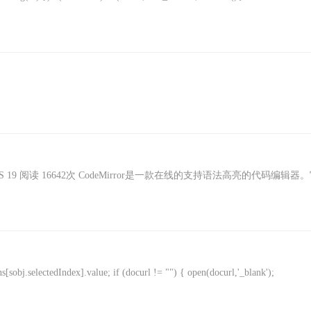
 JS 19 阅读 16642次 CodeMirror是一款在线的支持语法高亮的代码编辑器
bj.selectedIndex].value; if (docurl != "") { open(docurl,'_blank');