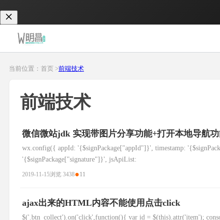
当前位置：首页 >
前端技术
前端技术
微信微站jdk 实现带图片分享功能+打开本地导航功
wx.config({ appId: '{$signPackage["appId"]}', timestamp: '{$signPack
'{$signPackage["signature"]}', jsApiList:
●
2019-11-15
浏览 3438
11
ajax出来的HTML内容不能使用点击click
$('.btn_collect').on('click',function(){ var id = $(this).attr('item'); co