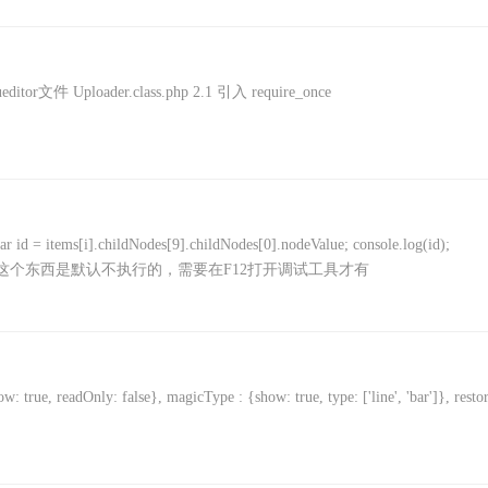
editor文件 Uploader.class.php 2.1 引入 require_once
ldNodes[9].childNodes[0].nodeValue; console.log(id);
bug信息，在IE下这个东西是默认不执行的，需要在F12打开调试工具才有
: true, readOnly: false}, magicType : {show: true, type: ['line', 'bar']}, restor