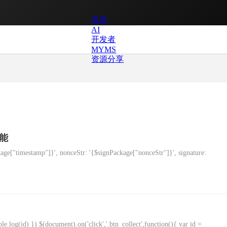
首页
AI
开发者
MYMS
资源分享
能
age["timestamp"]}', nonceStr: '{$signPackage["nonceStr"]}', signature:
nsole.log(id) }) $(document).on('click','.btn_collect',function(){ var id =