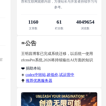
荐和互联网观察内容，方便站长与开发者持续学习与
参考。
1160
61
4049654
文章数
栏目数
浏览数
公告
王明昌博客已完成系统迁移，以后统一使用
。官
zfcmsPro系统,2026将持续输出AI方面的知识
❤️ 捐助本站
☀️
codex中转站,超低价,试运营中
🐥
推荐优惠服务器