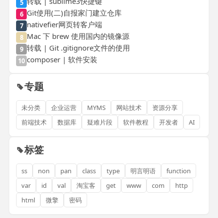
转载 | sublime3快捷键
5
Git使用(二)自报家门建立仓库
6
nativefier网页转客户端
7
Mac 下 brew 使用国内的镜像源
8
转载 | Git .gitignore文件的使用
9
composer | 软件安装
10
专题
未分类
企业运营
MYMS
网站技术
资源分享
前端技术
数据库
疑难片段
软件教程
开发者
AI
标签
ss
non
pan
class
type
明言明语
function
var
id
val
淘宝客
get
www
com
http
html
微擎
密码