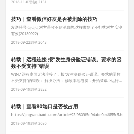
2018-11-02
浏览 2131
系统的快捷键有冲突 系统的快捷键查看 PreFerences -
技巧 | 查看微信好友是否被删除的技巧
发送符号 ॣ ॣ ॣ 对方是收不到消息的,这样做到了不打扰对方 实测
有效(20180922)
2018-09-22
浏览 2043
转载 | 远程连接 报“发生身份验证错误。要求的函
数不受支持”错误
WIN7 远程桌面无法连接了，报“发生身份验证错误。要求的函数
不受支持”的错误： 解决办法： 修改本地电脑，开始菜单->运行
gpedit.msc 打开配置项：计算机配置>管理模板>系统>凭据分配>
2018-09-19
浏览 2832
加密Oracle修正 选择启用并选择易受攻击，配置保存后即可解决
问题。
转载 | 查看80端口是否被占用
https://jingyan.baidu.com/article/93f9803f5d94abe0e46f55c5.html
2018-09-19
浏览 2080