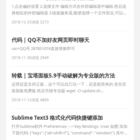
1.点击偏好设置 2.选择文件 编辑方式在外部编辑器中编辑 然后选
择相应的外部编辑器 3.链接服务器,随便选择一个文件双击,可以看
到不用下载直接在编辑器中打开,点击保存直接上传到服务器
2018-12-25
浏览 3273
代码 | QQ不加好友网页即时聊天
uin=QQ号 287851074直接替换即可
2018-11-30
浏览 2949
转载 | 宝塔面板5.9手动破解为专业版的方法
运营还是支持正版，这个可以自己玩一下，还是挺简单的 首先安
装面板免费版 然后升级专业版 wget -O update.sh
http://download.bt.cn/install/update_pro.sh && bash
2018-11-12
浏览 4869
update.sh pro 找到路径/www/server/panel/class 找到文件名或
者直接搜索：common.py 搜索
Sublime Text3 格式化代码快捷键添加
打开Sublime软件 PreFerences ---> Key Bindings -User 如图 添加
下面代码: {"keys": ["alt+shift+f"], "command": "reindent"} 其中
alt+shift+f 是我自己定义的 你可以定义任意的快捷键 但是不要和