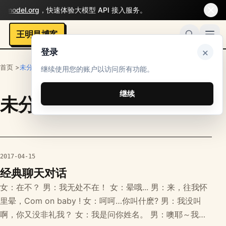
gmodel.org
，快速体验大模型 API 接入服务。
王明昌博客
×
登录
首页 >
未分类
继续使用您的账户以访问所有功能。
继续
未分类
栏目文章
2017-04-15
经典聊天对话
女：在不？ 男：我无处不在！ 女：晕哦... 男：来，往我怀
里晕，Com on baby ! 女：呵呵…你叫什麽? 男：我没叫
啊，你又没非礼我？ 女：我是问你姓名。 男：噢耶～我复