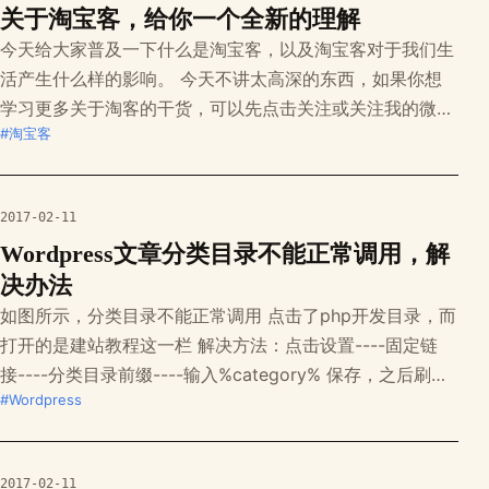
很厌倦写作（字数限制太多，分数还那么多，不写不行
关于淘宝客，给你一个全新的理解
今天给大家普及一下什么是淘宝客，以及淘宝客对于我们生
活产生什么样的影响。 今天不讲太高深的东西，如果你想
学习更多关于淘客的干货，可以先点击关注或关注我的微
#淘宝客
博，我会在以后的文章中提供关于淘宝客的干货。 一 什么
是淘宝客？ 淘宝客，是一种按成交计费的推广模式，也指
通过推广赚取收益的一类人，淘宝客只要从淘宝客推广专区
2017-02-11
获取商品代码，任何买家（包括您自己）经过您的推广
Wordpress文章分类目录不能正常调用，解
决办法
如图所示，分类目录不能正常调用 点击了php开发目录，而
打开的是建站教程这一栏 解决方法：点击设置----固定链
接----分类目录前缀----输入%category% 保存，之后刷新
#Wordpress
一下就解决了
2017-02-11