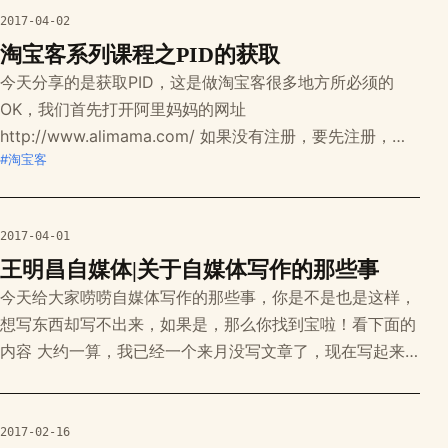
还是要选视频类，这样更形象、具体。 如果你想传递给大
2017-04-02
家的是欢乐类的段子、视频等，当然还是要选择视频啦。
淘宝客系列课程之PID的获取
今天分享的是获取PID，这是做淘宝客很多地方所必须的
OK，我们首先打开阿里妈妈的网址
http://www.alimama.com/ 如果没有注册，要先注册，注
#淘宝客
册很简单这里就不讲啦 我们先登陆阿里妈妈，在这里可以
使用淘宝账号登录和阿里妈妈登录，我们普遍都有淘宝账
号，这里推荐使用淘宝账号登录 登陆后，点击媒体合作---
2017-04-01
淘宝联盟 进入后是这样的界面 接下来进入联
王明昌自媒体|关于自媒体写作的那些事
今天给大家唠唠自媒体写作的那些事，你是不是也是这样，
想写东西却写不出来，如果是，那么你找到宝啦！看下面的
内容 大约一算，我已经一个来月没写文章了，现在写起来
也是有一点的生疏，有点别扭，由此可见，写作是一个持久
的事，想要随时写出一篇文章，就要不断的写，提高文化素
养。 上了这么多年的学，我们也写了若干篇作文，可能你
2017-02-16