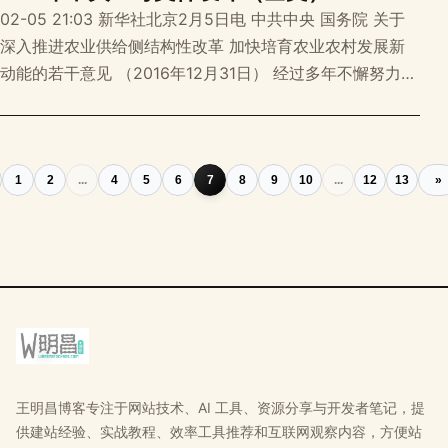
02-05 21:03 新华社北京2月5日电 中共中央 国务院 关于
深入推进农业供给侧结构性改革 加快培育农业农村发展新
动能的若干意见 （2016年12月31日） 经过多年不懈努力，
我国农业农村发展不断迈上新台阶，已进入新的历史阶段。
农业的主要矛盾由总量不足转变为结构性矛盾，突出表现为
阶段性供过于求和供给不足并存，矛盾的主要方面在供给
侧。近几年，我国在农业转
1
2
...
4
5
6
7
8
9
10
...
12
13
»
王明昌博客专注于网站技术、AI 工具、资源分享与开发者笔记，提
供建站经验、实战教程、效率工具推荐和互联网观察内容，方便站