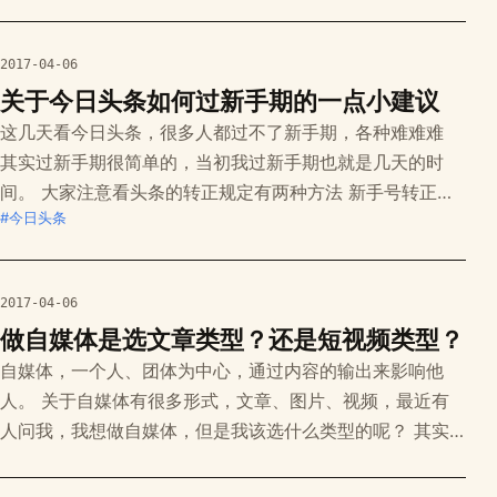
姓南宫叫鹏友，简称南鹏友！ 女：呵呵，朋友… 男：是
的，请叫我全名男朋友OK？ 女：少来了，又占我便宜…
男：你又不是市场里的菜，我占你便宜作甚？ 女：你……
2017-04-06
男：噢，扫泪！其实刚
关于今日头条如何过新手期的一点小建议
这几天看今日头条，很多人都过不了新手期，各种难难难
其实过新手期很简单的，当初我过新手期也就是几天的时
间。 大家注意看头条的转正规定有两种方法 新手号转正将
#今日头条
有两种方式： 1.平台不定期审核通过 2.头条号指数达标自助
转正 自助转正需要满足以下几个条件 头条号指数超过650
分（近30日内，至少有1天头条号指数超过650分) 「已推
2017-04-06
荐」文章累计超过10篇 看完后
做自媒体是选文章类型？还是短视频类型？
自媒体，一个人、团体为中心，通过内容的输出来影响他
人。 关于自媒体有很多形式，文章、图片、视频，最近有
人问我，我想做自媒体，但是我该选什么类型的呢？ 其实
选择是其次，主要看的是你要做的内容形式。 如果你想传
递的是知识，推荐选择文章类型的当然如果是偏实践类型的