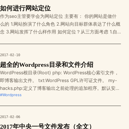
如何进行网站定位
作为seo主管要学会为网站定位 主要有： 你的网站是做什
么的 1.网站扮演了什么角色 2.网站向目标群体表达了什么概
念 3.网站发挥了什么样作用 如何定位？从三方面考虑 1.自
身是否提供了价值 2.学习竞争对手 3.用户是否有很好的体
验
2017-02-10
超全的Wordpress目录和文件介绍
WordPress根目录(Root) php: WordPress核心索引文件，
即博客输出文件。 txt:WordPress GPL许可证文件。 my-
hacks.php:定义了博客输出之前处理的追加程序。默认安装
#Wordpress
中并没有这个文件，但如果存在，它就会被管理页面引用。
html: WordPress安装导言。 wp-atom.php:输出Atom信息
聚合内容。
2017-02-06
2017年中央一号文件发布（全文）