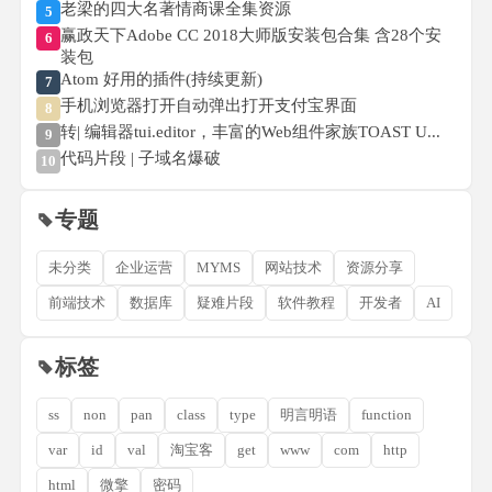
老梁的四大名著情商课全集资源
5
赢政天下Adobe CC 2018大师版安装包合集 含28个安
6
装包
Atom 好用的插件(持续更新)
7
手机浏览器打开自动弹出打开支付宝界面
8
转| 编辑器tui.editor，丰富的Web组件家族TOAST U...
9
代码片段 | 子域名爆破
10
专题
未分类
企业运营
MYMS
网站技术
资源分享
前端技术
数据库
疑难片段
软件教程
开发者
AI
标签
ss
non
pan
class
type
明言明语
function
var
id
val
淘宝客
get
www
com
http
html
微擎
密码