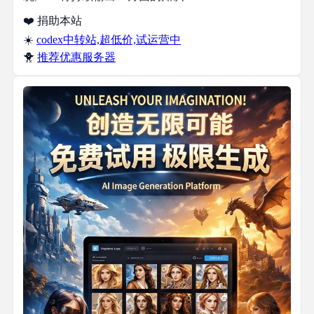
❤️ 捐助本站
☀️
codex中转站,超低价,试运营中
🐥
推荐优惠服务器