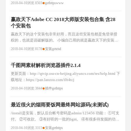
●
2018-04-10
浏览 8503
get
https
www
赢政天下Adobe CC 2018大师版安装包合集 含28
个安装包
嬴政天下的这个安装包非常好用，而且这些安装包都是免登录授
权的，也就是说破解版的。 小编自己用的就是嬴政天下的安装
包，附件包含很多个安装包，朋友们可以挑选自己需要的下载。
●
2018-04-10
浏览 8178
安装
get
end
还有BT链接，朋友们可以复制使用迅雷下载。 集成产品： Adobe
Acrobat DC 2018 x32 2018.009.20044 Adobe After Effects CC 201
千图网素材解析浏览器插件2.1.4
更新页面：http://qtvip.oss-cn-beijing.aliyuncs.com/res/help.html 下
载地址：https://pan.lanzou.com/i0t4tcj
●
2018-04-10
浏览 3844
插件
get
https
最近很火的烟雨要饭网最终网站源码(未测试)
/install是安装，默认后台帐号密码是admin/123456 功能： ①可支
付。 ②可收款。 ③有好听的一批的bgm。 ④有很多待发掘的功
能。 下载地址：https://pan.lanzou.com/i0t4tgd
●
2018-04-10
浏览 3315
安装
get
https