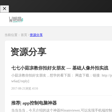
当前位置：首页 >
资源分享
资源分享
七七小菇凉教你拍好女朋友 — 基础人像外拍实战
小菇凉教你拍好女朋友，想学的看下面： 网盘下载：链接: http://pan.baidu.com/s/1pL
w6az[/reply]
2017-08-21
浏览 4116
推荐| app控制电脑神器
当当当当，今天介绍的这个神器叫teamviewer,可以实现手机