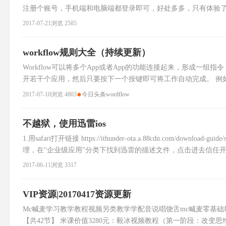
注册个账号，手机端和电脑端都登录即可，好处多多，只有体验了
你有所帮助。
2017-07-21
浏览 2585
workflow规则大全（持续更新）
Workflow可以将多个App或者App的功能连接起来，形成一组
开若干个应用，然后只要按下一个按键即可将工作自动完成。 例
到自己的下一个约会，然后计算出路上需要的时间，编写一条文本
●
2017-07-10
浏览 4803
今日头条
wordflow
不越狱，使用迅雷ios
1.用safari打开链接 https://ithunder-ota.a.88cdn.com/d
理，在“企业级应用”分类下找到迅雷的描述文件，点击进去信任开发
2017-06-11
浏览 3317
VIP资源|20170417资源更新
Mc喊麦学习教学教程视频另类教学学配音说唱饶舌mc喊麦零基础
【共42节】 米课价值3280元：毅冰视频教程（第一阶段：改变思维