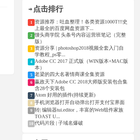
点击排行
资源推荐：吐血整理！各类资源1000T!!!史
1
上最全的百度网盘资源下...
馒头商学院 头条号内容运营班笔记（完整
2
版）
资源分享 | photoshop2018视频全套入门自
3
学教程_ps零...
Adobe CC 2017 正式版（WIN版本+MAC版
4
本）
老梁的四大名著情商课全集资源
5
赢政天下Adobe CC 2018大师版安装包合集
6
含28个安装包
Atom 好用的插件(持续更新)
7
手机浏览器打开自动弹出打开支付宝界面
8
转| 编辑器tui.editor，丰富的Web组件家族
9
TOAST U...
代码片段 | 子域名爆破
10