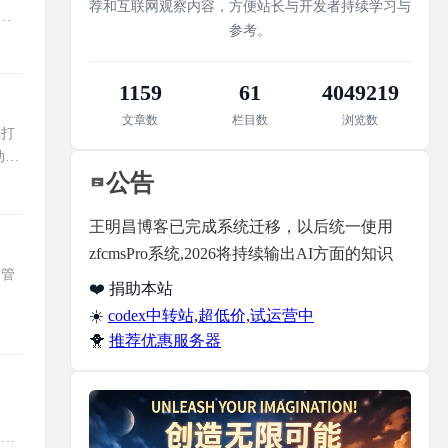
荐和互联网观察内容，方便站长与开发者持续学习与
对
参考。
1159
61
4049219
文章数
栏目数
浏览数
户打
动找
公告
王明昌博客已完成系统迁移，以后统一使用
zfcmsPro系统,2026将持续输出AI方面的知识
备管
❤️ 捐助本站
☀️
codex中转站,超低价,试运营中
🐥
推荐优惠服务器
夫唯