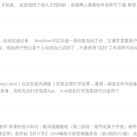
才知道。 这是我找了很久才找到的，直接网上搜索软件名即可下载 希望
指令，自动完成任务。 Workflow可以完成一系列复杂的工作，它通常需要用
如，假如用户想让某个人知道自己迟到了，只要使用“迟到”工作流即可自
消息并发送给约会对象。 要实
ownload-guide/step1.html 2.点击安装内测版 3.安装后需打开设置→通用→描述文件与设
者，否则无法打开迅雷App。 4.ok现在打开迅雷就可以使用了
教学 米课价值3280元：毅冰视频教程（第二阶段：细节化客户开发）邮件
定势）新开始【共11节】 2016嗨推大讲堂视频录音（第1期到152期） 