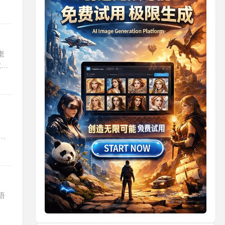
老
教程
：
国语