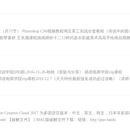
SHY夫唯培训
（共71节） Photoshop CS6视频教程淘宝美工实战全套教程（传说中的苗
程带素材 王东晟课程插画师的十二12种武器水彩篇美术高高手绘画后期
九斤人体结构网络
院[09]期-2016-11-26-秋秋《答疑与分享》 易语电商学院vip课程
易语电商学院vip课程2016.12.7《天天特价最新报名成功必过攻略》（讲师
市。 Adobe Creative Cloud 2017 为多国语言版本：中文，英文，韩文，日本等多
m/ 【破解文件】 1.MAC版破解文件下载：链接：http://pan.baidu