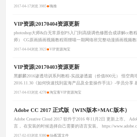
SEOWHY官方教程(60到74期)YY课程视频+教研室资料 搜外SEO
●
2017-04-17
浏览 3985
嗨推
VIP资源|20170404资源更新
photoshop大师&白无常原创PS入门到高级调色修图合成讲解cc教程
师） CG原画插画视频教程雨狸喵一期网络班完整动漫插画视频教
王九斤解剖上人体结构原画插画商业高级CG设计内视频教程 王
●
2017-04-04
浏览 3923
VIP资源
淘宝
VIP资源|20170403资源更新
黑麒麟2016渗透培训系列教程-实战渗透篇（价值800元） 悟空商培训学
2016.11.30《如何快速找到蓝海产品及全套操作手法》-学员分享 
张涛） 易语电商学院vip课程2016.12.12《如何快速
●
2017-04-03
浏览 4278
淘宝客
VIP资源
淘宝
Adobe CC 2017 正式版（WIN版本+MAC版本）
Adobe Creative Cloud 2017 软件于2016 年11月2日 更新上
言， 在安装的时候选择自己需要的语言安装。 https://www.adobe.co
●
2017-02-03
浏览 9380
file
配置文件