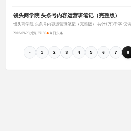
馒头商学院 头条号内容运营班笔记（完整版）
馒头商学院 头条号内容运营班笔记（完整版） 共计1万3千字 仅
●
2016-09-23
浏览 25130
今日头条
«
1
2
3
4
5
6
7
8