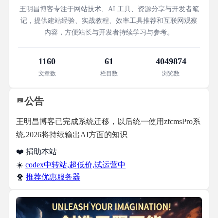
王明昌博客专注于网站技术、AI 工具、资源分享与开发者笔
记，提供建站经验、实战教程、效率工具推荐和互联网观察
内容，方便站长与开发者持续学习与参考。
1160
61
4049874
文章数
栏目数
浏览数
公告
王明昌博客已完成系统迁移，以后统一使用zfcmsPro系
统,2026将持续输出AI方面的知识
❤️ 捐助本站
☀️
codex中转站,超低价,试运营中
🐥
推荐优惠服务器