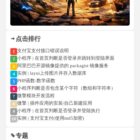
点击排行
支付宝支付接口错误说明
1
小程序 | 在首页判断是否登录并跳转到登陆界面
2
阿里巴巴开源镜像提供的 packagist 镜像服务
3
实例 | layui上传图片并存入数据库
4
PHP函数-数学函数
5
小程序判断是否包含某个字符（数组和字符串）
6
微擎模块开发流程
7
微擎 | 插件应用的安装/自己新建应用
8
小程序 | 在首页判断是否登录并登陆执行
9
实例 | 支付宝支付(使用md5加密)
10
专题