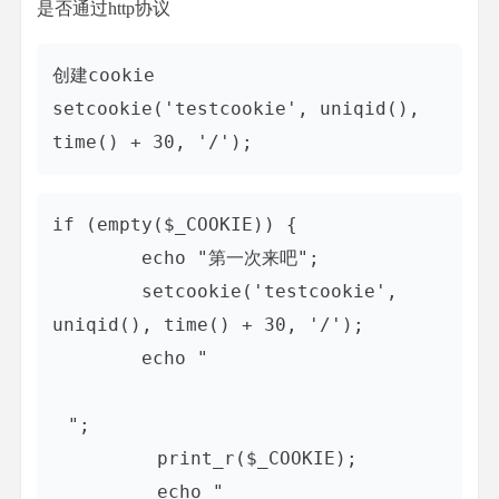
是否通过http协议
创建cookie

setcookie('testcookie', uniqid(), 
if (empty($_COOKIE)) {

        echo "第一次来吧";

        setcookie('testcookie', 
uniqid(), time() + 30, '/');

        echo "
";

        print_r($_COOKIE);

        echo "