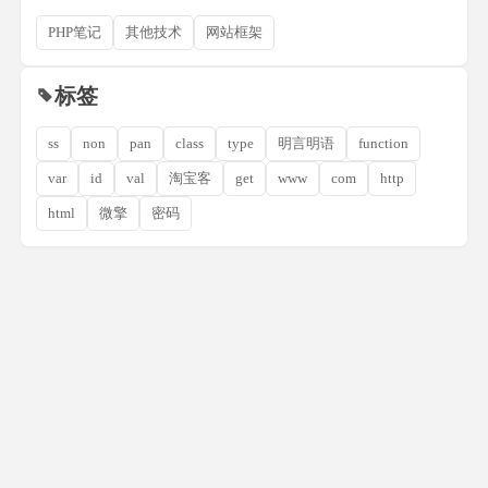
PHP笔记
其他技术
网站框架
标签
ss
non
pan
class
type
明言明语
function
var
id
val
淘宝客
get
www
com
http
html
微擎
密码